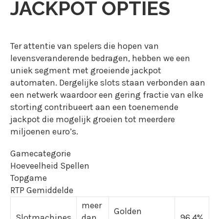
JACKPOT OPTIES
Ter attentie van spelers die hopen van
levensveranderende bedragen, hebben we een
uniek segment met groeiende jackpot
automaten. Dergelijke slots staan verbonden aan
een netwerk waardoor een gering fractie van elke
storting contribueert aan een toenemende
jackpot die mogelijk groeien tot meerdere
miljoenen euro’s.
Gamecategorie
Hoeveelheid Spellen
Topgame
RTP Gemiddelde
meer
Golden
Slotmachines
dan
96.4%