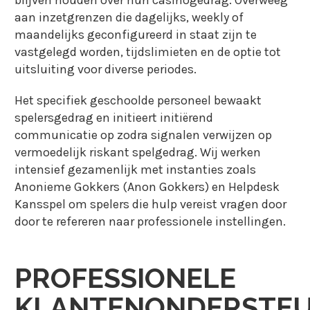
blijven houden over hun casinogedrag. Overweeg
aan inzetgrenzen die dagelijks, weekly of
maandelijks geconfigureerd in staat zijn te
vastgelegd worden, tijdslimieten en de optie tot
uitsluiting voor diverse periodes.
Het specifiek geschoolde personeel bewaakt
spelersgedrag en initieert initiërend
communicatie op zodra signalen verwijzen op
vermoedelijk riskant spelgedrag. Wij werken
intensief gezamenlijk met instanties zoals
Anonieme Gokkers (Anon Gokkers) en Helpdesk
Kansspel om spelers die hulp vereist vragen door
door te refereren naar professionele instellingen.
PROFESSIONELE
KLANTENONDERSTEU