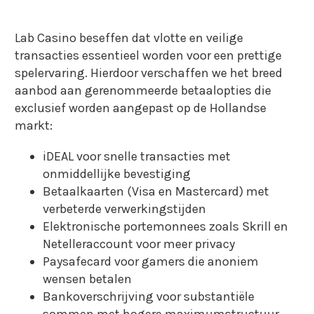
Lab Casino beseffen dat vlotte en veilige
transacties essentieel worden voor een prettige
spelervaring. Hierdoor verschaffen we het breed
aanbod aan gerenommeerde betaalopties die
exclusief worden aangepast op de Hollandse
markt:
iDEAL voor snelle transacties met
onmiddellijke bevestiging
Betaalkaarten (Visa en Mastercard) met
verbeterde verwerkingstijden
Elektronische portemonnees zoals Skrill en
Netelleraccount voor meer privacy
Paysafecard voor gamers die anoniem
wensen betalen
Bankoverschrijving voor substantiële