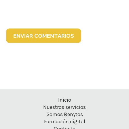
ENVIAR COMENTARIOS
Inicio
Nuestros servicios
Somos Benytos
Formación digital
Contacto