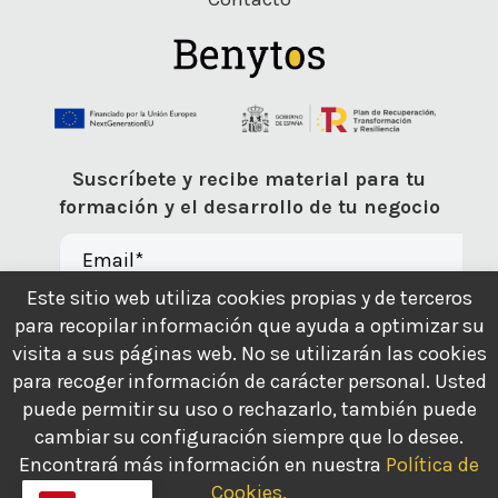
Suscríbete y recibe material para tu
formación y el desarrollo de tu negocio
Este sitio web utiliza cookies propias y de terceros
para recopilar información que ayuda a optimizar su
He leído y acepto la
Política de
visita a sus páginas web. No se utilizarán las cookies
privacidad
de este sitio
para recoger información de carácter personal. Usted
puede permitir su uso o rechazarlo, también puede
cambiar su configuración siempre que lo desee.
Encontrará más información en nuestra
Política de
Cookies.
Política de privacidad
Política de Cookies
|
|