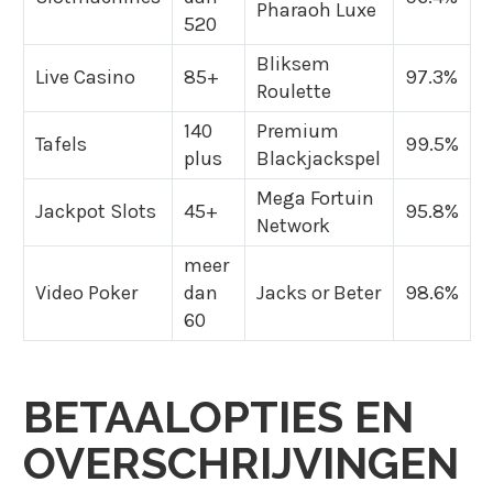
Pharaoh Luxe
520
Bliksem
Live Casino
85+
97.3%
Roulette
140
Premium
Tafels
99.5%
plus
Blackjackspel
Mega Fortuin
Jackpot Slots
45+
95.8%
Network
meer
Video Poker
dan
Jacks or Beter
98.6%
60
BETAALOPTIES EN
OVERSCHRIJVINGEN