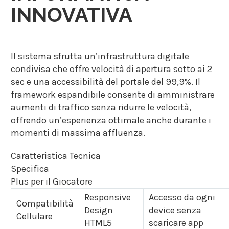
INNOVATIVA
Il sistema sfrutta un’infrastruttura digitale
condivisa che offre velocità di apertura sotto ai 2
sec e una accessibilità del portale del 99,9%. Il
framework espandibile consente di amministrare
aumenti di traffico senza ridurre le velocità,
offrendo un’esperienza ottimale anche durante i
momenti di massima affluenza.
Caratteristica Tecnica
Specifica
Plus per il Giocatore
Responsive
Accesso da ogni
Compatibilità
Design
device senza
Cellulare
HTML5
scaricare app