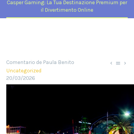
Casper Gaming: La Tua Destinazione Premium per
il Divertimento Online
Comentario de Paula Benito



Uncategorized
20/03/2026