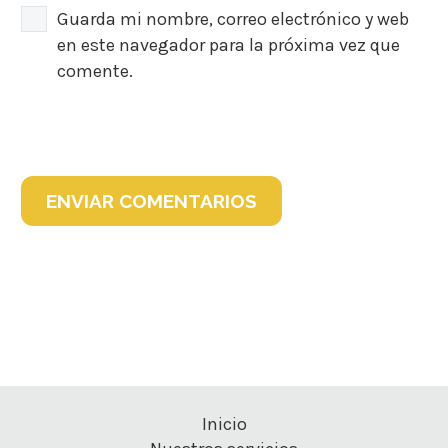
Guarda mi nombre, correo electrónico y web
en este navegador para la próxima vez que
comente.
ENVIAR COMENTARIOS
Inicio