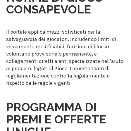
CONSAPEVOLE
Il portale applica mezzi sofisticati per la
salvaguardia dei giocatori, includendo limiti di
versamento modificabili, funzioni di blocco
volontario provvisoria o permanente, e
collegamenti diretti a enti specializzate nell’aiuto
ai problemi legati al gioco. Il questo team di
regolamentazione controlla regolarmente il
rispetto delle regole vigenti.
PROGRAMMA DI
PREMI E OFFERTE