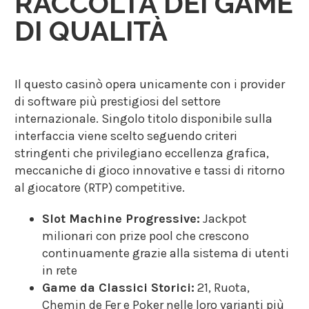
RACCOLTA DEI GAME
DI QUALITÀ
Il questo casinò opera unicamente con i provider
di software più prestigiosi del settore
internazionale. Singolo titolo disponibile sulla
interfaccia viene scelto seguendo criteri
stringenti che privilegiano eccellenza grafica,
meccaniche di gioco innovative e tassi di ritorno
al giocatore (RTP) competitive.
Slot Machine Progressive:
Jackpot
milionari con prize pool che crescono
continuamente grazie alla sistema di utenti
in rete
Game da Classici Storici:
21, Ruota,
Chemin de Fer e Poker nelle loro varianti più