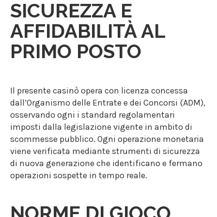
SICUREZZA E
AFFIDABILITÀ AL
PRIMO POSTO
Il presente casinò opera con licenza concessa
dall’Organismo delle Entrate e dei Concorsi (ADM),
osservando ogni i standard regolamentari
imposti dalla legislazione vigente in ambito di
scommesse pubblico. Ogni operazione monetaria
viene verificata mediante strumenti di sicurezza
di nuova generazione che identificano e fermano
operazioni sospette in tempo reale.
NORME DI GIOCO