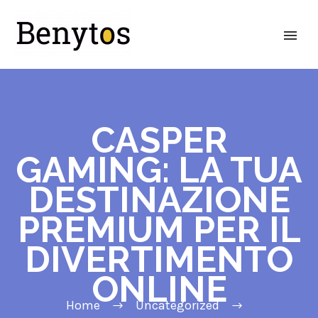
CASPER
GAMING: LA TUA
DESTINAZIONE
PREMIUM PER IL
DIVERTIMENTO
ONLINE
Home
Uncategorized