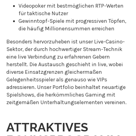
Videopoker mit bestmöglichen RTP-Werten
für taktische Nutzer
Gewinntopf-Spiele mit progressiven Töpfen,
die häufig Millionensummen erreichen
Besonders hervorzuheben ist unser Live-Casino-
Sektor, der durch hochwertiger Stream-Technik
eine live Verbindung zu erfahrenen Gebern
herstellt. Die Austausch geschieht in live, wobei
diverse Einsatzgrenzen gleichermaßen
Gelegenheitsspieler als genauso wie VIPs
adressieren. Unser Portfolio beinhaltet neuartige
Spielshows, die herkömmliches Gaming mit
zeitgemäßen Unterhaltungselementen vereinen.
ATTRAKTIVES