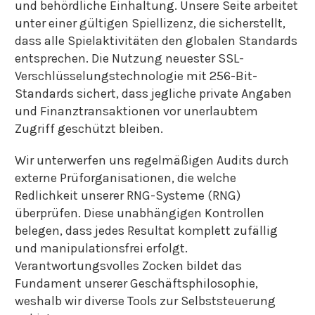
und behördliche Einhaltung. Unsere Seite arbeitet
unter einer gültigen Spiellizenz, die sicherstellt,
dass alle Spielaktivitäten den globalen Standards
entsprechen. Die Nutzung neuester SSL-
Verschlüsselungstechnologie mit 256-Bit-
Standards sichert, dass jegliche private Angaben
und Finanztransaktionen vor unerlaubtem
Zugriff geschützt bleiben.
Wir unterwerfen uns regelmäßigen Audits durch
externe Prüforganisationen, die welche
Redlichkeit unserer RNG-Systeme (RNG)
überprüfen. Diese unabhängigen Kontrollen
belegen, dass jedes Resultat komplett zufällig
und manipulationsfrei erfolgt.
Verantwortungsvolles Zocken bildet das
Fundament unserer Geschäftsphilosophie,
weshalb wir diverse Tools zur Selbststeuerung