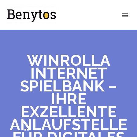
WINROLLA
INTERNET
SPIELBANK –
IHRE
EXZELLENTE
ANLAUFSTELLE