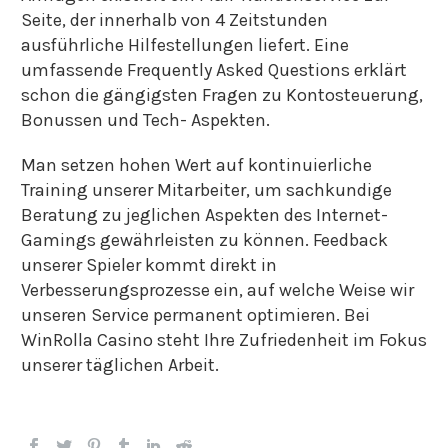
Seite, der innerhalb von 4 Zeitstunden
ausführliche Hilfestellungen liefert. Eine
umfassende Frequently Asked Questions erklärt
schon die gängigsten Fragen zu Kontosteuerung,
Bonussen und Tech- Aspekten.
Man setzen hohen Wert auf kontinuierliche
Training unserer Mitarbeiter, um sachkundige
Beratung zu jeglichen Aspekten des Internet-
Gamings gewährleisten zu können. Feedback
unserer Spieler kommt direkt in
Verbesserungsprozesse ein, auf welche Weise wir
unseren Service permanent optimieren. Bei
WinRolla Casino steht Ihre Zufriedenheit im Fokus
unserer täglichen Arbeit.