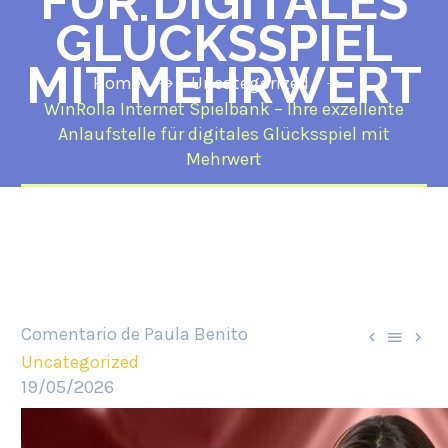
FÜR DIGITALES
GLÜCKSSPIEL
MIT MEHRWERT
Home
Uncategorized
WinRolla Internet Spielbank – Ihre exzellente
Anlaufstelle für digitales Glücksspiel mit
Mehrwert
Comentario de Paula Benito



Uncategorized
19/05/2026