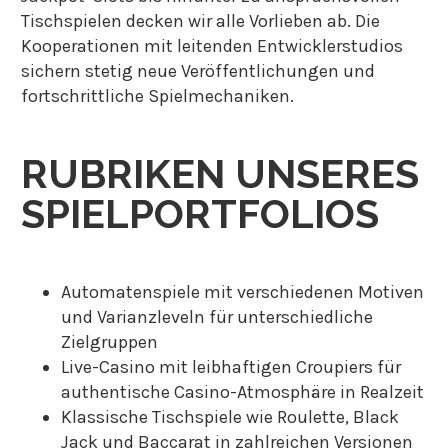
Tischspielen decken wir alle Vorlieben ab. Die
Kooperationen mit leitenden Entwicklerstudios
sichern stetig neue Veröffentlichungen und
fortschrittliche Spielmechaniken.
RUBRIKEN UNSERES
SPIELPORTFOLIOS
Automatenspiele mit verschiedenen Motiven
und Varianzleveln für unterschiedliche
Zielgruppen
Live-Casino mit leibhaftigen Croupiers für
authentische Casino-Atmosphäre in Realzeit
Klassische Tischspiele wie Roulette, Black
Jack und Baccarat in zahlreichen Versionen