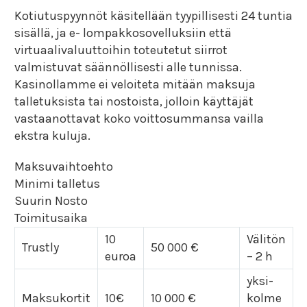
Kotiutuspyynnöt käsitellään tyypillisesti 24 tuntia
sisällä, ja e- lompakkosovelluksiin että
virtuaalivaluuttoihin toteutetut siirrot
valmistuvat säännöllisesti alle tunnissa.
Kasinollamme ei veloiteta mitään maksuja
talletuksista tai nostoista, jolloin käyttäjät
vastaanottavat koko voittosummansa vailla
ekstra kuluja.
Maksuvaihtoehto
Minimi talletus
Suurin Nosto
Toimitusaika
10
Välitön
Trustly
50 000 €
euroa
– 2 h
yksi-
Maksukortit
10€
10 000 €
kolme