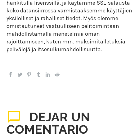
hankitulla lisenssillä, ja käytämme SSL-salausta
koko datansiirrossa varmistaaksemme käyttäjien
yksilölliset ja rahalliset tiedot. Myös olemme
omistautuneet vastuulliseen pelitoimintaan
mahdollistamalla menetelmiä oman
rajoittamiseen, kuten mm. maksimitalletuksia,
pelivälejä ja itsesulkumahdollisuutta.
DEJAR
UN
COMENTARIO