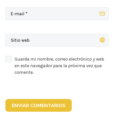
Guarda mi nombre, correo electrónico y web
en este navegador para la próxima vez que
comente.
ENVIAR COMENTARIOS