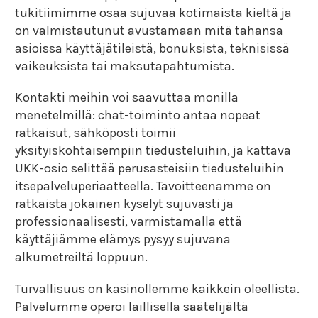
tukitiimimme osaa sujuvaa kotimaista kieltä ja
on valmistautunut avustamaan mitä tahansa
asioissa käyttäjätileistä, bonuksista, teknisissä
vaikeuksista tai maksutapahtumista.
Kontakti meihin voi saavuttaa monilla
menetelmillä: chat-toiminto antaa nopeat
ratkaisut, sähköposti toimii
yksityiskohtaisempiin tiedusteluihin, ja kattava
UKK-osio selittää perusasteisiin tiedusteluihin
itsepalveluperiaatteella. Tavoitteenamme on
ratkaista jokainen kyselyt sujuvasti ja
professionaalisesti, varmistamalla että
käyttäjiämme elämys pysyy sujuvana
alkumetreiltä loppuun.
Turvallisuus on kasinollemme kaikkein oleellista.
Palvelumme operoi laillisella säätelijältä