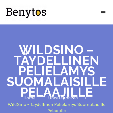
WILDSINO –
TÄYDELLINEN
PELIELÄMYS
SUOMALAISILLE
PELAAJILLE
Home
Uncategorized
WildSino – Täydellinen Pelielämys Suomalaisille
Pelaajille