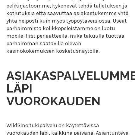
pelikirjastoomme, kykenevät tehdä talletuksen ja
kotiutuksia että saavuttaa asiakastukemme yhtä
yhtä helposti kuin myös työpöytäversiossa. Useat
parhaimmista kolikkopeleistämme on luotu
mobile-first periaatteella, mikä takuulla tuottaa
parhaimman saatavilla olevan
kasinokokemuksen kosketusnäytöllä.
ASIAKASPALVELUMM
LÄPI
VUOROKAUDEN
WildSino tukipalvelu on käytettävissä
vuorokauden läpi, kaikkina päivänä. Asiantunteva