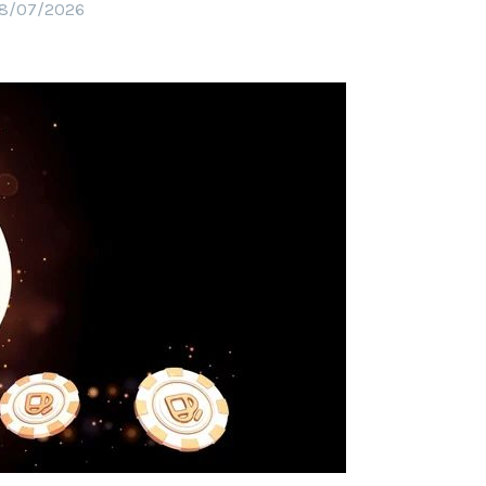
8/07/2026