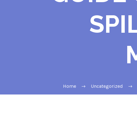
SPI
Home
Uncategorized