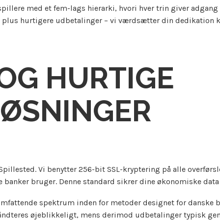
illere med et fem-lags hierarki, hvori hver trin giver adgang 
plus hurtigere udbetalinger – vi værdsætter din dedikation k
 OG HURTIGE
LØSNINGER
illested. Vi benytter 256-bit SSL-kryptering på alle overførsl
banker bruger. Denne standard sikrer dine økonomiske data
omfattende spektrum inden for metoder designet for danske br
 håndteres øjeblikkeligt, mens derimod udbetalinger typisk gen