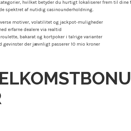
ategorier, hvilket betyder du hurtigt lokaliserer frem til dine
lde spektret af nutidig casinounderholdning.
verse motiver, volatilitet og jackpot-muligheder
d erfarne dealere via realtid
roulette, bakarat og kortpoker i talrige varianter
gevinster der jævnligt passerer 10 mio kroner
VELKOMSTBONU
R