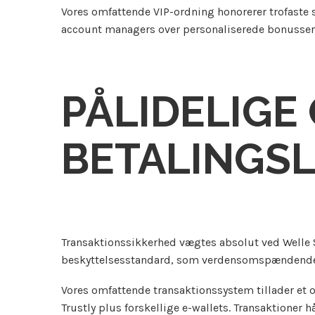
Vores omfattende VIP-ordning honorerer trofaste sp
account managers over personaliserede bonusser 
PÅLIDELIGE
BETALINGS
Transaktionssikkerhed vægtes absolut ved Welle Sp
beskyttelsesstandard, som verdensomspændende 
Vores omfattende transaktionssystem tillader et 
Trustly plus forskellige e-wallets. Transaktioner