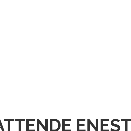
ATTENDE ENES