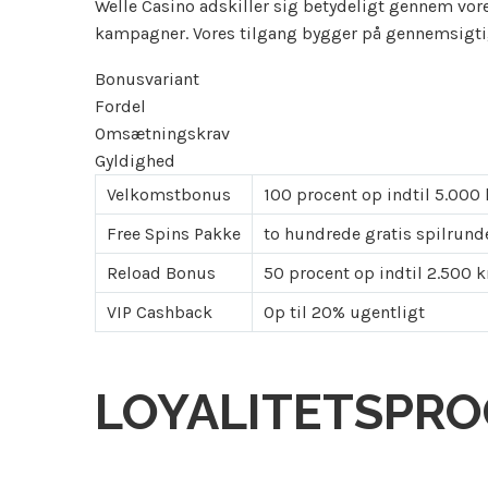
Welle Casino adskiller sig betydeligt gennem v
kampagner. Vores tilgang bygger på gennemsigtigh
Bonusvariant
Fordel
Omsætningskrav
Gyldighed
Velkomstbonus
100 procent op indtil 5.000 
Free Spins Pakke
to hundrede gratis spilrund
Reload Bonus
50 procent op indtil 2.500 k
VIP Cashback
Op til 20% ugentligt
LOYALITETSPRO