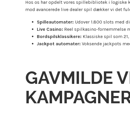
Hos os har opdelt vores spillebibliotek i logiske k
mod avancerede live dealer spil dækker vi det fu
Spilleautomater:
Udover 1.800 slots med di
Live Casino:
Reel spilkasino-fornemmelse me
Bordspilsklassikere:
Klassiske spil som 21, 
Jackpot automater:
Voksende jackpots med 
GAVMILDE 
KAMPAGNE