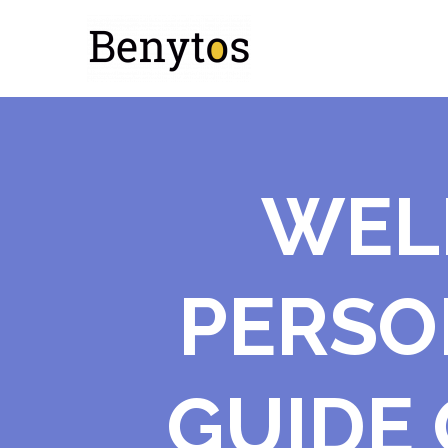
WELL
PERSO
GUIDE