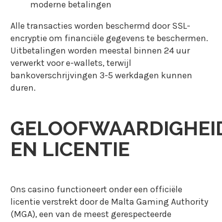
moderne betalingen
Alle transacties worden beschermd door SSL-
encryptie om financiële gegevens te beschermen.
Uitbetalingen worden meestal binnen 24 uur
verwerkt voor e-wallets, terwijl
bankoverschrijvingen 3-5 werkdagen kunnen
duren.
GELOOFWAARDIGHEI
EN LICENTIE
Ons casino functioneert onder een officiële
licentie verstrekt door de Malta Gaming Authority
(MGA), een van de meest gerespecteerde