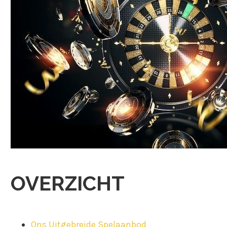
OVERZICHT
Ons Uitgebreide Spelaanbod