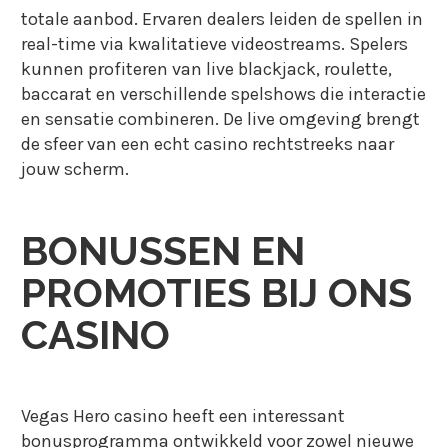
totale aanbod. Ervaren dealers leiden de spellen in
real-time via kwalitatieve videostreams. Spelers
kunnen profiteren van live blackjack, roulette,
baccarat en verschillende spelshows die interactie
en sensatie combineren. De live omgeving brengt
de sfeer van een echt casino rechtstreeks naar
jouw scherm.
BONUSSEN EN
PROMOTIES BIJ ONS
CASINO
Vegas Hero casino heeft een interessant
bonusprogramma ontwikkeld voor zowel nieuwe