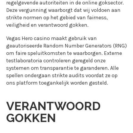
regelgevende autoriteiten in de online goksector.
Deze vergunning waarborgt dat wij voldoen aan
strikte normen op het gebied van fairness,
veiligheid en verantwoord gokken.
Vegas Hero casino maakt gebruik van
geautoriseerde Random Number Generators (RNG)
om faire speluitkomsten te waarborgen. Externe
testlaboratoria controleren geregeld onze
systemen om transparantie te garanderen. Alle
spellen ondergaan strikte audits voordat ze op
ons platform toegankelijk worden gesteld.
VERANTWOORD
GOKKEN