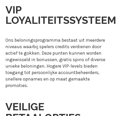
VIP
LOYALITEITSSYSTEEM
Ons beloningsprogramma bestaat uit meerdere
niveaus waarbij spelers credits verdienen door
actief te gokken. Deze punten kunnen worden
ingewisseld in bonussen, gratis spins of diverse
unieke beloningen. Hogere VIP-levels bieden
toegang tot persoonlijke accountbeheerders,
snellere opnames en op maat gemaakte
promoties.
VEILIGE