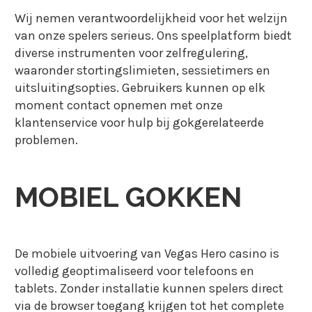
Wij nemen verantwoordelijkheid voor het welzijn
van onze spelers serieus. Ons speelplatform biedt
diverse instrumenten voor zelfregulering,
waaronder stortingslimieten, sessietimers en
uitsluitingsopties. Gebruikers kunnen op elk
moment contact opnemen met onze
klantenservice voor hulp bij gokgerelateerde
problemen.
MOBIEL GOKKEN
De mobiele uitvoering van Vegas Hero casino is
volledig geoptimaliseerd voor telefoons en
tablets. Zonder installatie kunnen spelers direct
via de browser toegang krijgen tot het complete