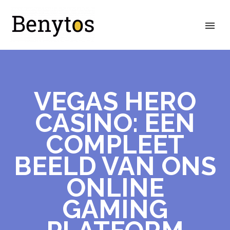
VEGAS HERO
CASINO: EEN
COMPLEET
BEELD VAN ONS
ONLINE
GAMING