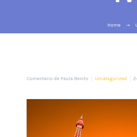
Home
Comentario de Paula Benito
Uncategorized
2