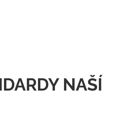
NDARDY NAŠÍ