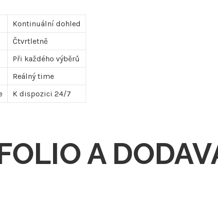
Kontinuální dohled
Čtvrtletně
Při každého výběrů
Reálný time
e
K dispozici 24/7
FOLIO A DODAV