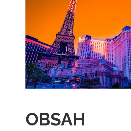
OBSAH