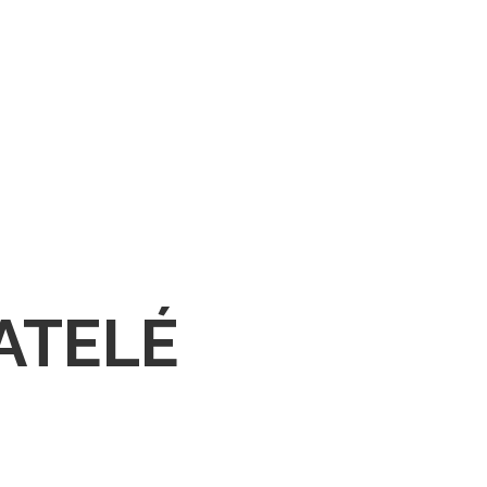
ATELÉ