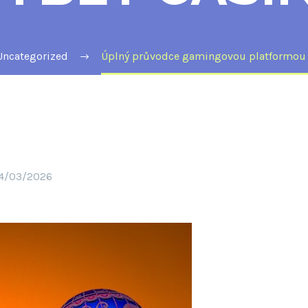
Uncategorized
Úplný průvodce gamingovou platformou 
4/03/2026