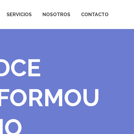
SERVICIOS
NOSOTROS
CONTACTO
DCE
TFORMOU
NO