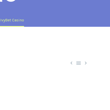
IvyBet Casino


