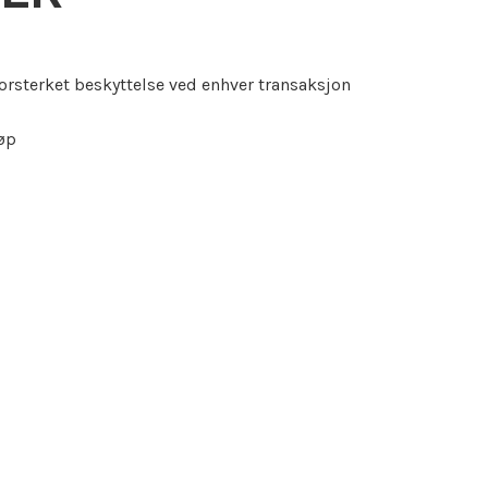
orsterket beskyttelse ved enhver transaksjon
øp