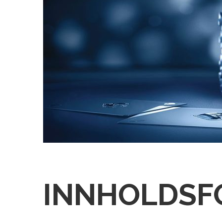
INNHOLDSF