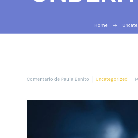
Home
Uncate
Comentario de Paula Benito
Uncategorized
1