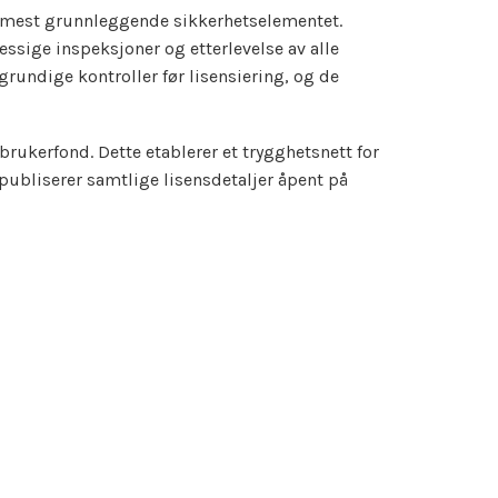
ler mest grunnleggende sikkerhetselementet.
sige inspeksjoner og etterlevelse av alle
rundige kontroller før lisensiering, og de
brukerfond. Dette etablerer et trygghetsnett for
 publiserer samtlige lisensdetaljer åpent på