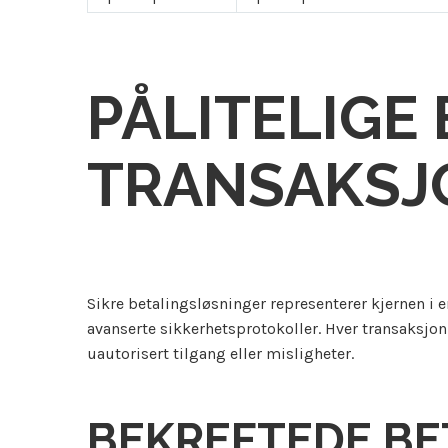
PÅLITELIGE
TRANSAKSJ
Sikre betalingsløsninger representerer kjernen i 
avanserte sikkerhetsprotokoller. Hver transaksjo
uautorisert tilgang eller misligheter.
BEKREFTEDE BE