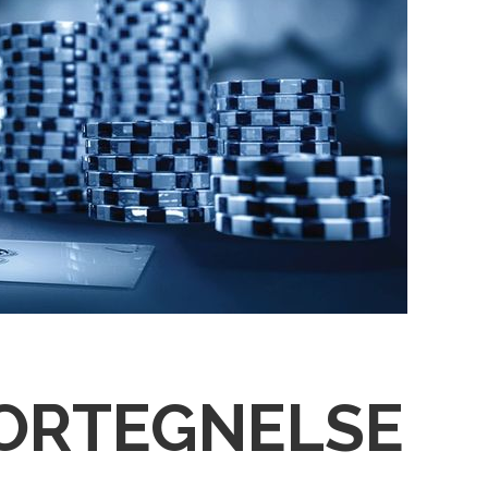
ORTEGNELSE