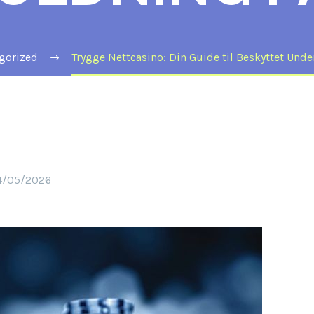
gorized
Trygge Nettcasino: Din Guide til Beskyttet Und
4/05/2026