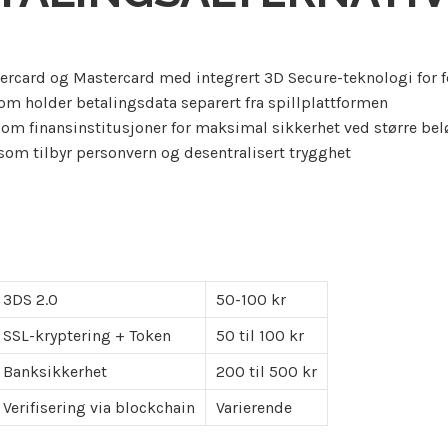
ercard og Mastercard med integrert 3D Secure-teknologi for f
 holder betalingsdata separert fra spillplattformen
om finansinstitusjoner for maksimal sikkerhet ved større bel
om tilbyr personvern og desentralisert trygghet
3DS 2.0
50-100 kr
SSL-kryptering + Token
50 til 100 kr
Banksikkerhet
200 til 500 kr
Verifisering via blockchain
Varierende