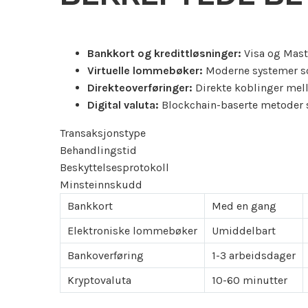
Bankkort og kredittløsninger:
Visa og Mast
Virtuelle lommebøker:
Moderne systemer som
Direkteoverføringer:
Direkte koblinger mell
Digital valuta:
Blockchain-baserte metoder s
Transaksjonstype
Behandlingstid
Beskyttelsesprotokoll
Minsteinnskudd
Bankkort
Med en gang
Elektroniske lommebøker
Umiddelbart
Bankoverføring
1-3 arbeidsdager
Kryptovaluta
10-60 minutter