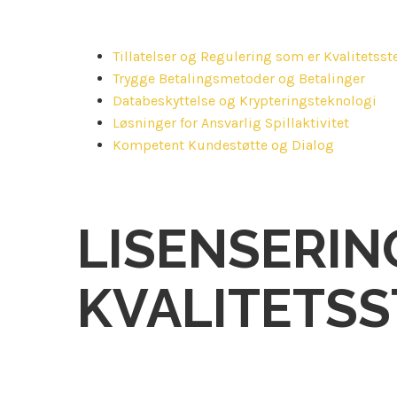
Tillatelser og Regulering som er Kvalitetss
Trygge Betalingsmetoder og Betalinger
Databeskyttelse og Krypteringsteknologi
Løsninger for Ansvarlig Spillaktivitet
Kompetent Kundestøtte og Dialog
LISENSERIN
KVALITETS