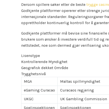
Dersom spillere søker etter de beste
trygge casin
Godkjente plattformer opererer etter strenge ju
internasjonale standarder. Reguleringsorganer fra
opprettholder kontinuerlig kontroll for å garantere
Godkjente plattformer må bevise sine finansielle 
brukere som ønsker å investere verdifull tid og r
nettstedet, noe som dermed gjør verifisering ukom
Lisenstype
Kontrollerende Myndighet
Geografisk dekket Område
Trygghetsnivå
MGA
Maltas spillmyndighet
eGaming Curacao
Curacaos regjering
UKGC
UK Gambling Commission
Spelinspektionen
Spelinspektionen