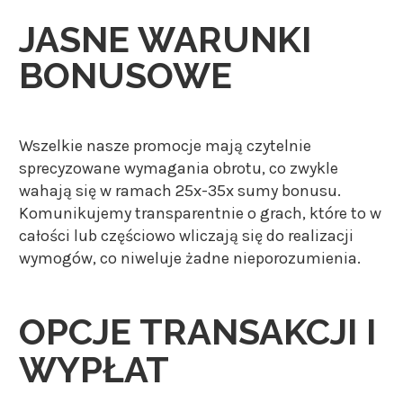
JASNE WARUNKI
BONUSOWE
Wszelkie nasze promocje mają czytelnie
sprecyzowane wymagania obrotu, co zwykle
wahają się w ramach 25x-35x sumy bonusu.
Komunikujemy transparentnie o grach, które to w
całości lub częściowo wliczają się do realizacji
wymogów, co niweluje żadne nieporozumienia.
OPCJE TRANSAKCJI I
WYPŁAT