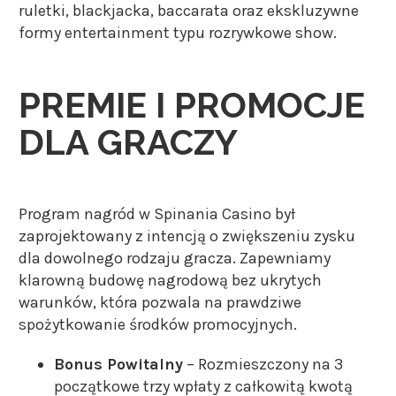
ruletki, blackjacka, baccarata oraz ekskluzywne
formy entertainment typu rozrywkowe show.
PREMIE I PROMOCJE
DLA GRACZY
Program nagród w Spinania Casino był
zaprojektowany z intencją o zwiększeniu zysku
dla dowolnego rodzaju gracza. Zapewniamy
klarowną budowę nagrodową bez ukrytych
warunków, która pozwala na prawdziwe
spożytkowanie środków promocyjnych.
Bonus Powitalny
– Rozmieszczony na 3
początkowe trzy wpłaty z całkowitą kwotą