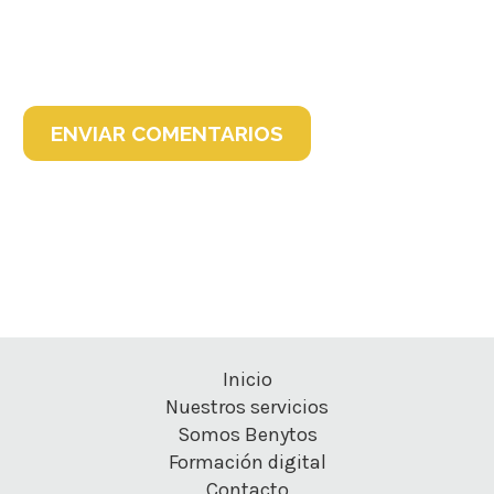
ENVIAR COMENTARIOS
Inicio
Nuestros servicios
Somos Benytos
Formación digital
Contacto