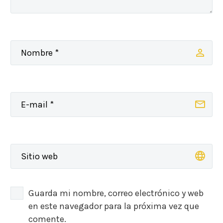
Guarda mi nombre, correo electrónico y web
en este navegador para la próxima vez que
comente.