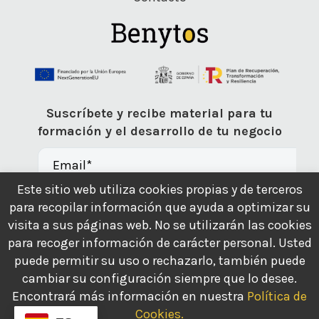
Suscríbete y recibe material para tu
formación y el desarrollo de tu negocio
Este sitio web utiliza cookies propias y de terceros
para recopilar información que ayuda a optimizar su
He leído y acepto la
Política de
visita a sus páginas web. No se utilizarán las cookies
privacidad
de este sitio
para recoger información de carácter personal. Usted
puede permitir su uso o rechazarlo, también puede
cambiar su configuración siempre que lo desee.
Encontrará más información en nuestra
Política de
Cookies.
Política de privacidad
Política de Cookies
|
|