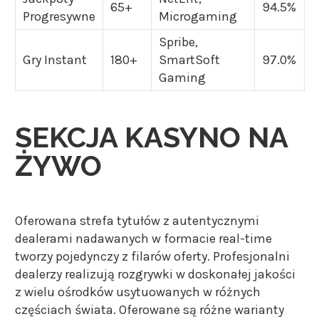
65+
94.5%
Progresywne
Microgaming
Spribe,
Gry Instant
180+
SmartSoft
97.0%
Gaming
SEKCJA KASYNO NA
ŻYWO
Oferowana strefa tytułów z autentycznymi
dealerami nadawanych w formacie real-time
tworzy pojedynczy z filarów oferty. Profesjonalni
dealerzy realizują rozgrywki w doskonałej jakości
z wielu ośrodków usytuowanych w różnych
częściach świata. Oferowane są różne warianty