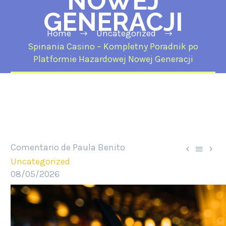
NOWEJ
GENERACJI
Home
Uncategorized
Spinania Casino – Kompletny Poradnik po
Platformie Hazardowej Nowej Generacji
Comentario de Paula Benito



Uncategorized
08/05/2026