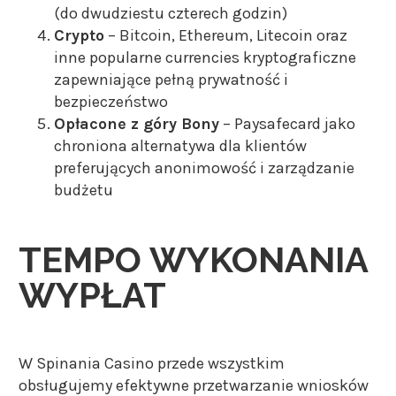
(do dwudziestu czterech godzin)
Crypto
– Bitcoin, Ethereum, Litecoin oraz
inne popularne currencies kryptograficzne
zapewniające pełną prywatność i
bezpieczeństwo
Opłacone z góry Bony
– Paysafecard jako
chroniona alternatywa dla klientów
preferujących anonimowość i zarządzanie
budżetu
TEMPO WYKONANIA
WYPŁAT
W Spinania Casino przede wszystkim
obsługujemy efektywne przetwarzanie wniosków