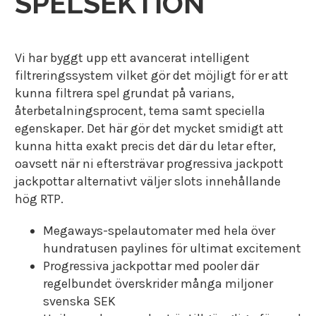
SPELSEKTION
Vi har byggt upp ett avancerat intelligent
filtreringssystem vilket gör det möjligt för er att
kunna filtrera spel grundat på varians,
återbetalningsprocent, tema samt speciella
egenskaper. Det här gör det mycket smidigt att
kunna hitta exakt precis det där du letar efter,
oavsett när ni eftersträvar progressiva jackpott
jackpottar alternativt väljer slots innehållande
hög RTP.
Megaways-spelautomater med hela över
hundratusen paylines för ultimat excitement
Progressiva jackpottar med pooler där
regelbundet överskrider många miljoner
svenska SEK