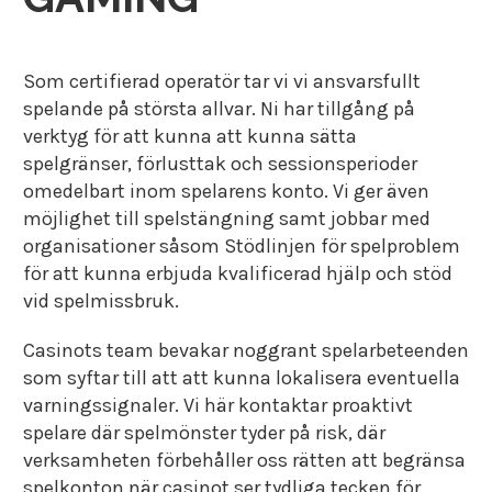
Som certifierad operatör tar vi vi ansvarsfullt
spelande på största allvar. Ni har tillgång på
verktyg för att kunna att kunna sätta
spelgränser, förlusttak och sessionsperioder
omedelbart inom spelarens konto. Vi ger även
möjlighet till spelstängning samt jobbar med
organisationer såsom Stödlinjen för spelproblem
för att kunna erbjuda kvalificerad hjälp och stöd
vid spelmissbruk.
Casinots team bevakar noggrant spelarbeteenden
som syftar till att att kunna lokalisera eventuella
varningssignaler. Vi här kontaktar proaktivt
spelare där spelmönster tyder på risk, där
verksamheten förbehåller oss rätten att begränsa
spelkonton när casinot ser tydliga tecken för