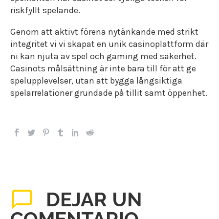
riskfyllt spelande.
Genom att aktivt förena nytänkande med strikt
integritet vi vi skapat en unik casinoplattform där
ni kan njuta av spel och gaming med säkerhet.
Casinots målsättning är inte bara till för att ge
spelupplevelser, utan att bygga långsiktiga
spelarrelationer grundade på tillit samt öppenhet.
DEJAR
UN
COMENTARIO