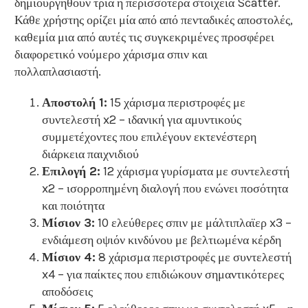
δημιουργηθούν τρία ή περισσότερα στοιχεία Scatter.
Κάθε χρήστης ορίζει μία από από πενταδικές αποστολές,
καθεμία μια από αυτές τις συγκεκριμένες προσφέρει
διαφορετικό νούμερο χάρισμα σπιν και
πολλαπλασιαστή.
Αποστολή 1:
15 χάρισμα περιστροφές με
συντελεστή x2 – ιδανική για αμυντικούς
συμμετέχοντες που επιλέγουν εκτενέστερη
διάρκεια παιχνιδιού
Επιλογή 2:
12 χάρισμα γυρίσματα με συντελεστή
x2 – ισορροπημένη διαλογή που ενώνει ποσότητα
και ποιότητα
Μίσιον 3:
10 ελεύθερες σπιν με μάλτιπλαϊερ x3 –
ενδιάμεση οψιόν κινδύνου με βελτιωμένα κέρδη
Μίσιον 4:
8 χάρισμα περιστροφές με συντελεστή
x4 – για παίκτες που επιδιώκουν σημαντικότερες
αποδόσεις