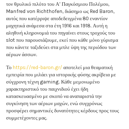
τον θρυλικό πιλότο του Α’ Παγκόσμιου Πολέμου,
Manfred von Richthofen, διάσημο ως Red Baron,
αυτός που κατέρριψε αποδεδειγμένα 80 εναντίον
μαχητικά ανάμεσα στα έτη 1916 και 1918. Αυτή η
αληθινή κληρονομιά του πηγαίνει στους τροχούς του
slot που παρουσιάζουμε, εκεί που κάθε μόνο γύρισμα
που κάνετε ταξιδεύει στα μπλε ύψη της περιόδου των
αέριων άσσων.
Το
https://red-baron.gr/
αποτελεί μια θεαματική
εμπειρία που μιλάει για ιστορικής φύσης ακρίβεια με
σύγχρονη τέχνη gaming. Κάθε μεμονωμένο
χαρακτηριστικό του παιχνιδιού έχει ήδη
κατασκευασμένο με σκοπό να αναπαριστά την
συγκίνηση των αέριων μαχών, ενώ συγχρόνως
προσφέρει σημαντικές δυνατότητες κέρδους προς τους
συμμετέχοντες μας.