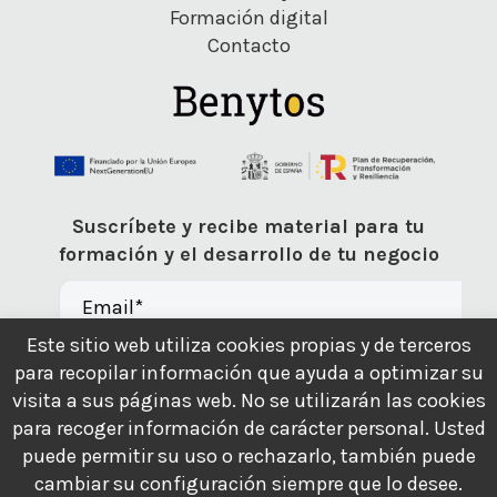
Formación digital
Contacto
Suscríbete y recibe material para tu
formación y el desarrollo de tu negocio
Este sitio web utiliza cookies propias y de terceros
para recopilar información que ayuda a optimizar su
He leído y acepto la
Política de
visita a sus páginas web. No se utilizarán las cookies
privacidad
de este sitio
para recoger información de carácter personal. Usted
puede permitir su uso o rechazarlo, también puede
cambiar su configuración siempre que lo desee.