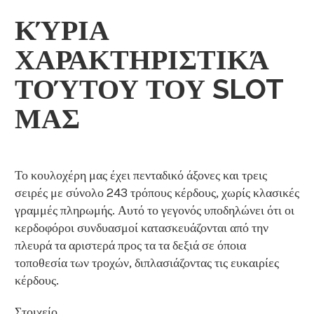
ΚΎΡΙΑ
ΧΑΡΑΚΤΗΡΙΣΤΙΚΆ
ΤΟΎΤΟΥ ΤΟΥ SLOT
ΜΑΣ
Το κουλοχέρη μας έχει πενταδικό άξονες και τρεις
σειρές με σύνολο 243 τρόπους κέρδους, χωρίς κλασικές
γραμμές πληρωμής. Αυτό το γεγονός υποδηλώνει ότι οι
κερδοφόροι συνδυασμοί κατασκευάζονται από την
πλευρά τα αριστερά προς τα τα δεξιά σε όποια
τοποθεσία των τροχών, διπλασιάζοντας τις ευκαιρίες
κέρδους.
Στοιχείο