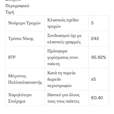
Περιγραφικό
Τιμή
Κλασικός σχέδιο
Νούμερο Τροχών
5
τροχών
Συνδυασμοί όχι με
Τρόποι Νίκης
243
κλασικές γραμμές
Πρόσφορα
RTP
γυρίσματος στον
95.92%
παίκτη
Κατά τη πορεία
Μέγιστος
δωρεάν
x5
Πολλαπλασιαστής
περιστροφών
Χαμηλότερο
Ιδανικό για όλους
€0.40
Στοίχημα
τους τους παίκτες