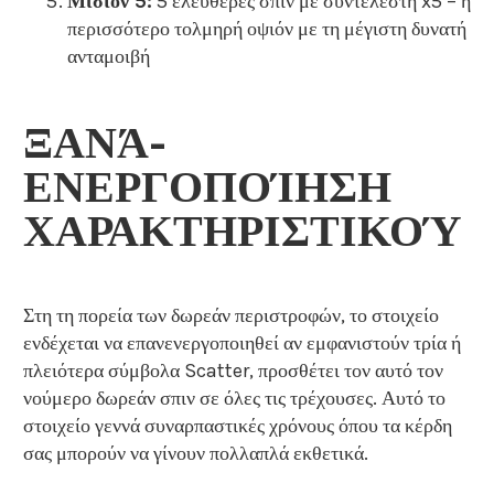
Μίσιον 5:
5 ελεύθερες σπιν με συντελεστή x5 – η
περισσότερο τολμηρή οψιόν με τη μέγιστη δυνατή
ανταμοιβή
ΞΑΝΆ-
ΕΝΕΡΓΟΠΟΊΗΣΗ
ΧΑΡΑΚΤΗΡΙΣΤΙΚΟΎ
Στη τη πορεία των δωρεάν περιστροφών, το στοιχείο
ενδέχεται να επανενεργοποιηθεί αν εμφανιστούν τρία ή
πλειότερα σύμβολα Scatter, προσθέτει τον αυτό τον
νούμερο δωρεάν σπιν σε όλες τις τρέχουσες. Αυτό το
στοιχείο γεννά συναρπαστικές χρόνους όπου τα κέρδη
σας μπορούν να γίνουν πολλαπλά εκθετικά.