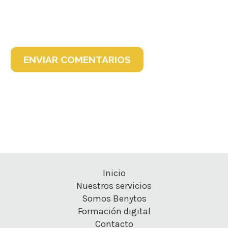
ENVIAR COMENTARIOS
Inicio
Nuestros servicios
Somos Benytos
Formación digital
Contacto