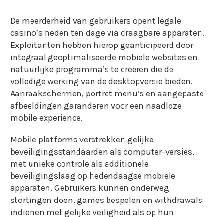
De meerderheid van gebruikers opent legale
casino’s heden ten dage via draagbare apparaten.
Exploitanten hebben hierop geanticipeerd door
integraal geoptimaliseerde mobiele websites en
natuurlijke programma’s te creëren die de
volledige werking van de desktopversie bieden.
Aanraakschermen, portret menu’s en aangepaste
afbeeldingen garanderen voor een naadloze
mobile experience.
Mobile platforms verstrekken gelijke
beveiligingsstandaarden als computer-versies,
met unieke controle als additionele
beveiligingslaag op hedendaagse mobiele
apparaten. Gebruikers kunnen onderweg
stortingen doen, games bespelen en withdrawals
indienen met gelijke veiligheid als op hun