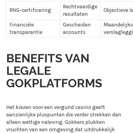
Rechtvaardige
RNG-certificering
Objectieve l
resultaten
Financiële
Gescheiden
Maandelijks
transparantie
accounts
verslaglegg
BENEFITS VAN
LEGALE
GOKPLATFORMS
Het kiezen voor een vergund casino geeft
aanzienlijke pluspunten die verder strekken dan
alleen wettige naleving. Gokkers plukken
vruchten van een omgeving dat uitdrukkelijk