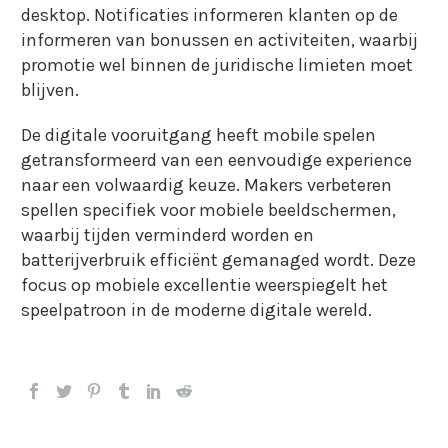
desktop. Notificaties informeren klanten op de
informeren van bonussen en activiteiten, waarbij
promotie wel binnen de juridische limieten moet
blijven.
De digitale vooruitgang heeft mobile spelen
getransformeerd van een eenvoudige experience
naar een volwaardig keuze. Makers verbeteren
spellen specifiek voor mobiele beeldschermen,
waarbij tijden verminderd worden en
batterijverbruik efficiënt gemanaged wordt. Deze
focus op mobiele excellentie weerspiegelt het
speelpatroon in de moderne digitale wereld.