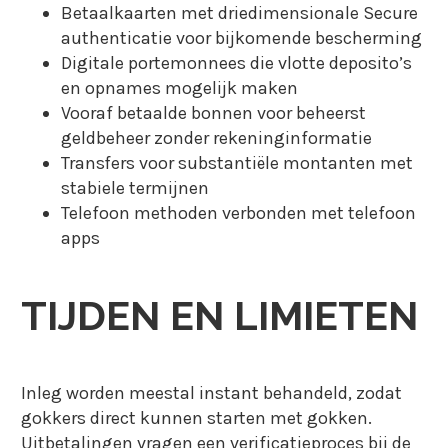
Betaalkaarten met driedimensionale Secure
authenticatie voor bijkomende bescherming
Digitale portemonnees die vlotte deposito’s
en opnames mogelijk maken
Vooraf betaalde bonnen voor beheerst
geldbeheer zonder rekeninginformatie
Transfers voor substantiële montanten met
stabiele termijnen
Telefoon methoden verbonden met telefoon
apps
TIJDEN EN LIMIETEN
Inleg worden meestal instant behandeld, zodat
gokkers direct kunnen starten met gokken.
Uitbetalingen vragen een verificatieproces bij de