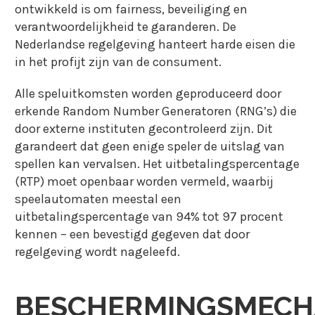
ontwikkeld is om fairness, beveiliging en
verantwoordelijkheid te garanderen. De
Nederlandse regelgeving hanteert harde eisen die
in het profijt zijn van de consument.
Alle speluitkomsten worden geproduceerd door
erkende Random Number Generatoren (RNG’s) die
door externe instituten gecontroleerd zijn. Dit
garandeert dat geen enige speler de uitslag van
spellen kan vervalsen. Het uitbetalingspercentage
(RTP) moet openbaar worden vermeld, waarbij
speelautomaten meestal een
uitbetalingspercentage van 94% tot 97 procent
kennen – een bevestigd gegeven dat door
regelgeving wordt nageleefd.
BESCHERMINGSMECH