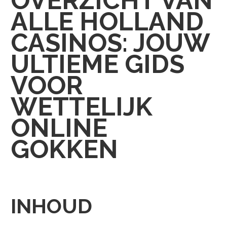
OVERZICHT VAN
ALLE HOLLAND
CASINOS: JOUW
ULTIEME GIDS
VOOR
WETTELIJK
ONLINE
GOKKEN
INHOUD