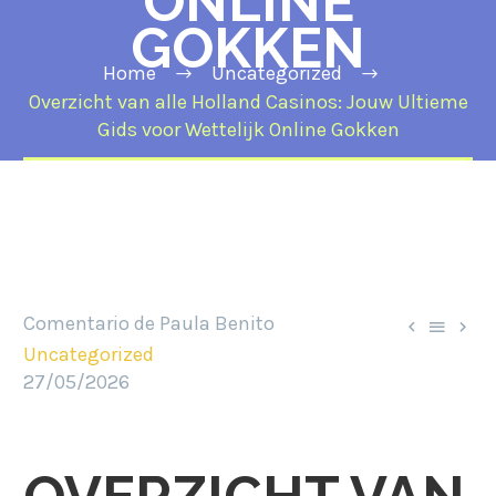
ONLINE
GOKKEN
Home
Uncategorized
Overzicht van alle Holland Casinos: Jouw Ultieme
Gids voor Wettelijk Online Gokken
Comentario de Paula Benito



Uncategorized
27/05/2026