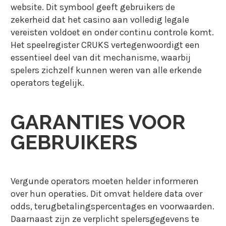
website. Dit symbool geeft gebruikers de
zekerheid dat het casino aan volledig legale
vereisten voldoet en onder continu controle komt.
Het speelregister CRUKS vertegenwoordigt een
essentieel deel van dit mechanisme, waarbij
spelers zichzelf kunnen weren van alle erkende
operators tegelijk.
GARANTIES VOOR
GEBRUIKERS
Vergunde operators moeten helder informeren
over hun operaties. Dit omvat heldere data over
odds, terugbetalingspercentages en voorwaarden.
Daarnaast zijn ze verplicht spelersgegevens te