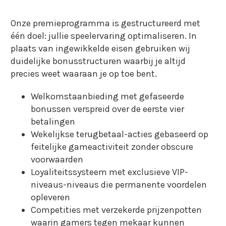
Onze premieprogramma is gestructureerd met
één doel: jullie speelervaring optimaliseren. In
plaats van ingewikkelde eisen gebruiken wij
duidelijke bonusstructuren waarbij je altijd
precies weet waaraan je op toe bent.
Welkomstaanbieding met gefaseerde
bonussen verspreid over de eerste vier
betalingen
Wekelijkse terugbetaal-acties gebaseerd op
feitelijke gameactiviteit zonder obscure
voorwaarden
Loyaliteitssysteem met exclusieve VIP-
niveaus-niveaus die permanente voordelen
opleveren
Competities met verzekerde prijzenpotten
waarin gamers tegen mekaar kunnen