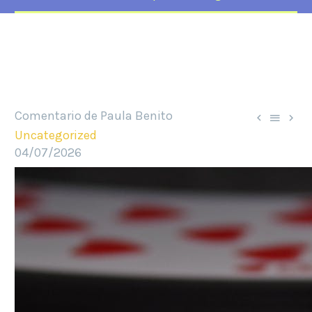
Comentario de Paula Benito



Uncategorized
04/07/2026