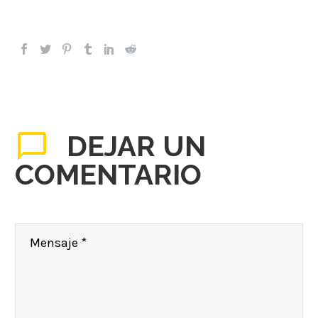
DEJAR
UN
COMENTARIO