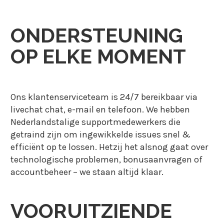
ONDERSTEUNING
OP ELKE MOMENT
Ons klantenserviceteam is 24/7 bereikbaar via
livechat chat, e-mail en telefoon. We hebben
Nederlandstalige supportmedewerkers die
getraind zijn om ingewikkelde issues snel &
efficiënt op te lossen. Hetzij het alsnog gaat over
technologische problemen, bonusaanvragen of
accountbeheer – we staan altijd klaar.
VOORUITZIENDE