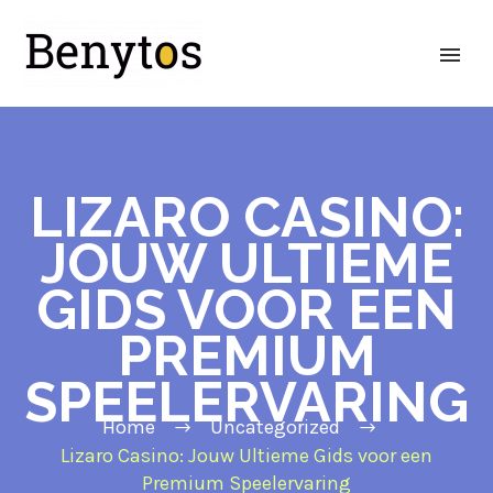
LIZARO CASINO:
JOUW ULTIEME
GIDS VOOR EEN
PREMIUM
SPEELERVARING
Home
Uncategorized
Lizaro Casino: Jouw Ultieme Gids voor een
Premium Speelervaring