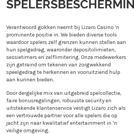
SPELERSBESCHERMI
Verantwoord gokken neemt bij Lizaro Casino ‘n
prominente positie in. We bieden diverse tools
waardoor spelers zelf grenzen kunnen stellen aan
hun spelgedrag, waaronder depositolimieten,
sessietimers en zelflimitering. Onze medewerkers
zijn getraind om tekenen van zorgwekkend
speelgedrag te herkennen en vooruitziend hulp
aan kunnen bieden.
Door dergelijke mix van uitgebreid spelcollectie,
faire bonusregelingen, robuuste security en
uitstekende klantenservice vestigt Lizaro zich als
een vertrouwde partner voor alle spelers die op
jacht zijn naar kwalitatief entertainment in ‘n
veilige omgeving.