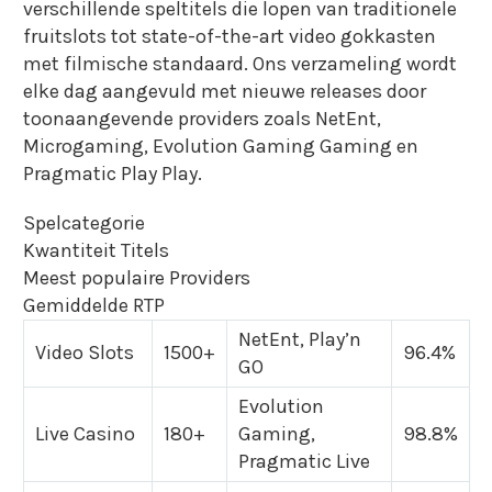
verschillende speltitels die lopen van traditionele
fruitslots tot state-of-the-art video gokkasten
met filmische standaard. Ons verzameling wordt
elke dag aangevuld met nieuwe releases door
toonaangevende providers zoals NetEnt,
Microgaming, Evolution Gaming Gaming en
Pragmatic Play Play.
Spelcategorie
Kwantiteit Titels
Meest populaire Providers
Gemiddelde RTP
NetEnt, Play’n
Video Slots
1500+
96.4%
GO
Evolution
Live Casino
180+
Gaming,
98.8%
Pragmatic Live