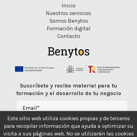
Inicio
Nuestros servicios
Somos Benytos
Formación digital
Contacto
Suscríbete y recibe material para tu
formación y el desarrollo de tu negocio
Este sitio web utiliza cookies propias y de terceros
para recopilar información que ayuda a optimizar su
He leído y acepto la
Política de
visita a sus páginas web. No se utilizarán las cookies