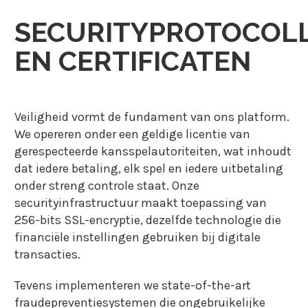
SECURITYPROTOCOL
EN CERTIFICATEN
Veiligheid vormt de fundament van ons platform.
We opereren onder een geldige licentie van
gerespecteerde kansspelautoriteiten, wat inhoudt
dat iedere betaling, elk spel en iedere uitbetaling
onder streng controle staat. Onze
securityinfrastructuur maakt toepassing van
256-bits SSL-encryptie, dezelfde technologie die
financiële instellingen gebruiken bij digitale
transacties.
Tevens implementeren we state-of-the-art
fraudepreventiesystemen die ongebruikelijke