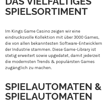
DAS VIELFÄLTIGES
SPIELSORTIMENT
Im Kings Game Casino zeigen wir eine
eindrucksvolle Kollektion mit über 3000 Games,
die von allen bekanntesten Software-Entwicklern
der Industrie stammen. Diese Game-Library ist
stetig erweitert sowie upgedatet, damit jederzeit
die modernsten Trends & populärsten Games
zugänglich zu machen.
SPIELAUTOMATEN &
SPIELAUTOMATEN