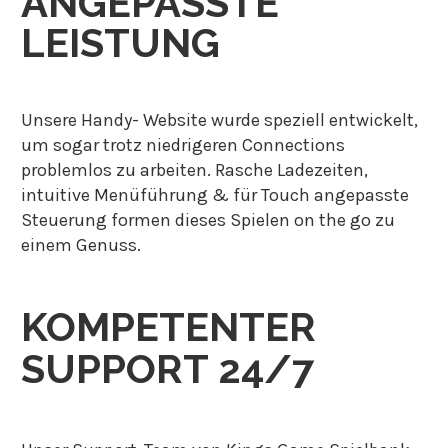
ANGEPASSTE
LEISTUNG
Unsere Handy- Website wurde speziell entwickelt,
um sogar trotz niedrigeren Connections
problemlos zu arbeiten. Rasche Ladezeiten,
intuitive Menüführung & für Touch angepasste
Steuerung formen dieses Spielen on the go zu
einem Genuss.
KOMPETENTER
SUPPORT 24/7