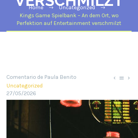
VERSCHMILZT
Home
Uncategorized
Kings Game Spielbank – An dem Ort, wo
Perfektion auf Entertainment verschmilzt
Comentario de Paula Benito



Uncategorized
27/05/2026