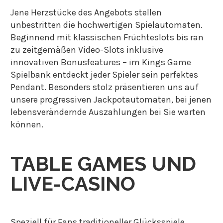
Jene Herzstücke des Angebots stellen
unbestritten die hochwertigen Spielautomaten.
Beginnend mit klassischen Früchteslots bis ran
zu zeitgemäßen Video-Slots inklusive
innovativen Bonusfeatures – im Kings Game
Spielbank entdeckt jeder Spieler sein perfektes
Pendant. Besonders stolz präsentieren uns auf
unsere progressiven Jackpotautomaten, bei jenen
lebensverändernde Auszahlungen bei Sie warten
können.
TABLE GAMES UND
LIVE-CASINO
Speziell für Fans traditioneller Glücksspiele