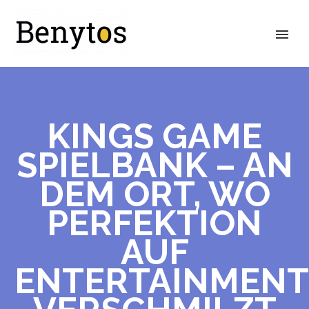
KINGS GAME
SPIELBANK – AN
DEM ORT, WO
PERFEKTION
AUF
ENTERTAINMENT