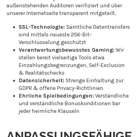
außenstehenden Auditoren verifiziert und über
unserer Internetseite transparent mitgeteilt.
SSL-Technologie:
Sämtliche Datentransfers
sind mittels neueste 256-Bit-
Verschlüsselung geschützt
Verantwortungsbewusstes Gaming:
Wir
stellen bereit vielseitige Tools etwa
Einzahlungsbegrenzungen, Self-Exclusion
& Realitätschecks
Datensicherheit:
Strenge Einhaltung zur
GDPR & offene Privacy-Richtlinien
Ehrliche Spielbedingungen:
Verständliche
und verständliche Bonuskonditionen bar
jeder heimliche Klauseln
ANPASSUNGSFÄHIGE