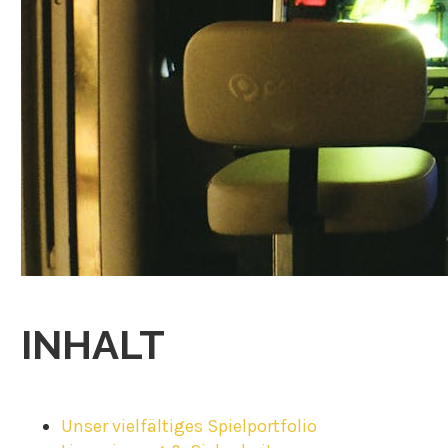
INHALT
Unser vielfältiges Spielportfolio