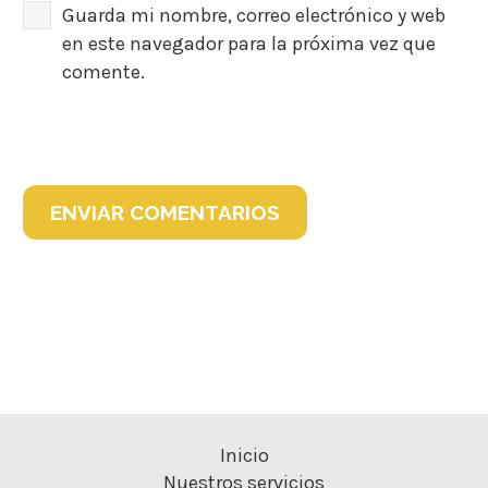
Guarda mi nombre, correo electrónico y web
en este navegador para la próxima vez que
comente.
ENVIAR COMENTARIOS
Inicio
Nuestros servicios