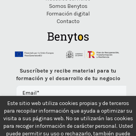
Somos Benytos
Formación digital
Contacto
Suscríbete y recibe material para tu
formación y el desarrollo de tu negocio
Este sitio web utiliza cookies propias y de terceros
para recopilar información que ayuda a optimizar su
He leído y acepto la
Política de
visita a sus páginas web. No se utilizarán las cookies
privacidad
de este sitio
para recoger información de carácter personal. Usted
puede permitir su uso o rechazarlo, también puede