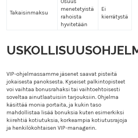
Osuus
menetetyistä
Ei
Takaisinmaksu
rahoista
kierrätystä
hyvitetään
USKOLLISUUSOHJEL
VIP-ohjelmassamme jäsenet saavat pisteitä
jokaisesta panoksesta. Kyseiset palkintopisteet
voi vaihtaa bonusrahaksi tai vaihtoehtoisesti
soveltaa ainutlaatuisiin tarjouksiin. Ohjelma
käsittää monia portaita, ja kukin taso
mahdollistaa lisää bonuksia kuten esimerkiksi
kiirehtiä kotiutuksia, korkeampia kotiutusrajoja
ja henkilökohtaisen VIP-managerin.