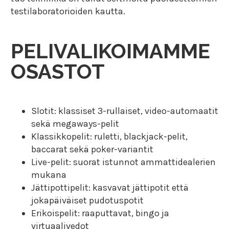
testilaboratorioiden kautta.
PELIVALIKOIMAMME
OSASTOT
Slotit: klassiset 3-rullaiset, video-automaatit
sekä megaways-pelit
Klassikkopelit: ruletti, blackjack-pelit,
baccarat sekä poker-variantit
Live-pelit: suorat istunnot ammattidealerien
mukana
Jättipottipelit: kasvavat jättipotit että
jokapäiväiset pudotuspotit
Erikoispelit: raaputtavat, bingo ja
virtuaalivedot