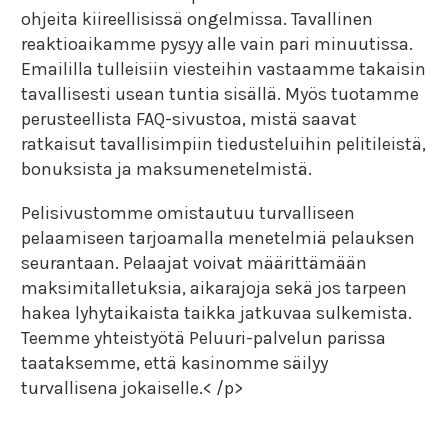
ohjeita kiireellisissä ongelmissa. Tavallinen
reaktioaikamme pysyy alle vain pari minuutissa.
Emaililla tulleisiin viesteihin vastaamme takaisin
tavallisesti usean tuntia sisällä. Myös tuotamme
perusteellista FAQ-sivustoa, mistä saavat
ratkaisut tavallisimpiin tiedusteluihin pelitileistä,
bonuksista ja maksumenetelmistä.
Pelisivustomme omistautuu turvalliseen
pelaamiseen tarjoamalla menetelmiä pelauksen
seurantaan. Pelaajat voivat määrittämään
maksimitalletuksia, aikarajoja sekä jos tarpeen
hakea lyhytaikaista taikka jatkuvaa sulkemista.
Teemme yhteistyötä Peluuri-palvelun parissa
taataksemme, että kasinomme säilyy
turvallisena jokaiselle.< /p>