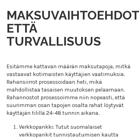
MAKSUVAIHTOEHDO
ETTÄ
TURVALLISUUS
Esitämme kattavan määrän maksutapoja, mitkä
vastaavat kotimaisten käyttäjien vaatimuksia.
Rahansiirrot prosessoidaan heti, mikä
mahdollistaa tasaisen muutoksen pelaamaan.
Rahannostot prosessoimme niin nopeasti, että
suurimman osan tapojen osalta rahat löytyvät
käyttäjän tilillä 24-48 tunnin aikana.
Verkkopankki: Tutut suomalaiset
verkkopankit tunnistautumisen kautta