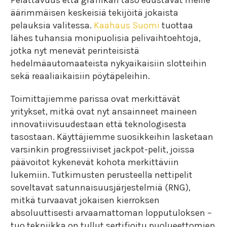
Pelattavuus että grafiikan taso edustavat meille
äärimmäisen keskeisiä tekijöitä jokaista
pelauksia valitessa.
Kaahaus Suomi
tuottaa
lähes tuhansia monipuolisia pelivaihtoehtoja,
jotka nyt menevät perinteisistä
hedelmäautomaateista nykyaikaisiin slotteihin
sekä reaaliaikaisiin pöytäpeleihin.
Toimittajiemme parissa ovat merkittävät
yritykset, mitkä ovat nyt ansainneet maineen
innovatiivisuudestaan että teknologisesta
tasostaan. Käyttäjiemme suosikkeihin lasketaan
varsinkin progressiiviset jackpot-pelit, joissa
päävoitot kykenevät kohota merkittäviin
lukemiin. Tutkimusten perusteella nettipelit
soveltavat satunnaisuusjärjestelmiä (RNG),
mitkä turvaavat jokaisen kierroksen
absoluuttisesti arvaamattoman lopputuloksen –
tuo tekniikka on tullut sertifioitu puolueettomien