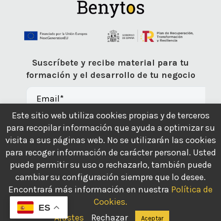
Suscríbete y recibe material para tu
formación y el desarrollo de tu negocio
Este sitio web utiliza cookies propias y de terceros
para recopilar información que ayuda a optimizar su
He leído y acepto la
Política de
visita a sus páginas web. No se utilizarán las cookies
privacidad
de este sitio
para recoger información de carácter personal. Usted
puede permitir su uso o rechazarlo, también puede
cambiar su configuración siempre que lo desee.
Encontrará más información en nuestra
Política de
Cookies.
Política de privacidad
Política de Cookies
|
|
ES
Condiciones generales
Ajustes
Rechazar
Aceptar