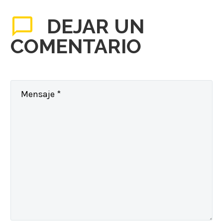
DEJAR
UN
COMENTARIO