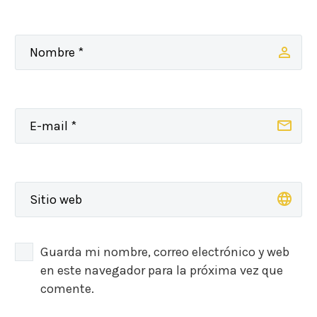
Guarda mi nombre, correo electrónico y web
en este navegador para la próxima vez que
comente.