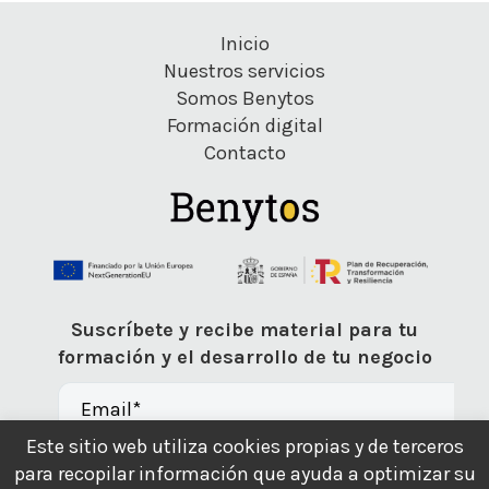
Inicio
Nuestros servicios
Somos Benytos
Formación digital
Contacto
Suscríbete y recibe material para tu
formación y el desarrollo de tu negocio
Este sitio web utiliza cookies propias y de terceros
para recopilar información que ayuda a optimizar su