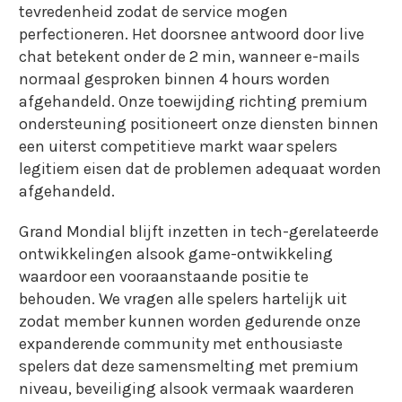
tevredenheid zodat de service mogen
perfectioneren. Het doorsnee antwoord door live
chat betekent onder de 2 min, wanneer e-mails
normaal gesproken binnen 4 hours worden
afgehandeld. Onze toewijding richting premium
ondersteuning positioneert onze diensten binnen
een uiterst competitieve markt waar spelers
legitiem eisen dat de problemen adequaat worden
afgehandeld.
Grand Mondial blijft inzetten in tech-gerelateerde
ontwikkelingen alsook game-ontwikkeling
waardoor een vooraanstaande positie te
behouden. We vragen alle spelers hartelijk uit
zodat member kunnen worden gedurende onze
expanderende community met enthousiaste
spelers dat deze samensmelting met premium
niveau, beveiliging alsook vermaak waarderen