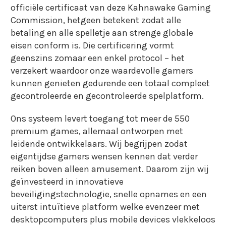
officiële certificaat van deze Kahnawake Gaming
Commission, hetgeen betekent zodat alle
betaling en alle spelletje aan strenge globale
eisen conform is. Die certificering vormt
geenszins zomaar een enkel protocol – het
verzekert waardoor onze waardevolle gamers
kunnen genieten gedurende een totaal compleet
gecontroleerde en gecontroleerde spelplatform.
Ons systeem levert toegang tot meer de 550
premium games, allemaal ontworpen met
leidende ontwikkelaars. Wij begrijpen zodat
eigentijdse gamers wensen kennen dat verder
reiken boven alleen amusement. Daarom zijn wij
geïnvesteerd in innovatieve
beveiligingstechnologie, snelle opnames en een
uiterst intuïtieve platform welke evenzeer met
desktopcomputers plus mobile devices vlekkeloos