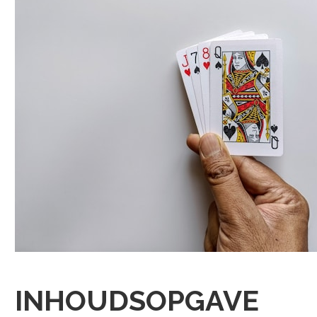
INHOUDSOPGAVE