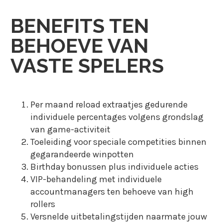
BENEFITS TEN
BEHOEVE VAN
VASTE SPELERS
Per maand reload extraatjes gedurende
individuele percentages volgens grondslag
van game-activiteit
Toeleiding voor speciale competities binnen
gegarandeerde winpotten
Birthday bonussen plus individuele acties
VIP-behandeling met individuele
accountmanagers ten behoeve van high
rollers
Versnelde uitbetalingstijden naarmate jouw