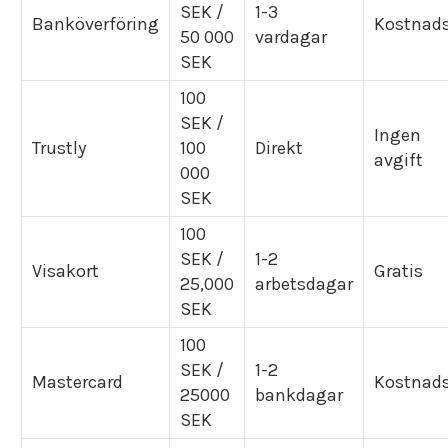
SEK /
1-3
Banköverföring
Kostnads
50 000
vardagar
SEK
100
SEK /
Ingen
Trustly
100
Direkt
avgift
000
SEK
100
SEK /
1-2
Visakort
Gratis
25,000
arbetsdagar
SEK
100
SEK /
1-2
Mastercard
Kostnads
25000
bankdagar
SEK