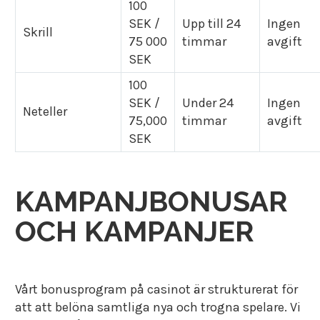
100
SEK /
Upp till 24
Ingen
Skrill
75 000
timmar
avgift
SEK
100
SEK /
Under 24
Ingen
Neteller
75,000
timmar
avgift
SEK
KAMPANJBONUSAR
OCH KAMPANJER
Vårt bonusprogram på casinot är strukturerat för
att att belöna samtliga nya och trogna spelare. Vi