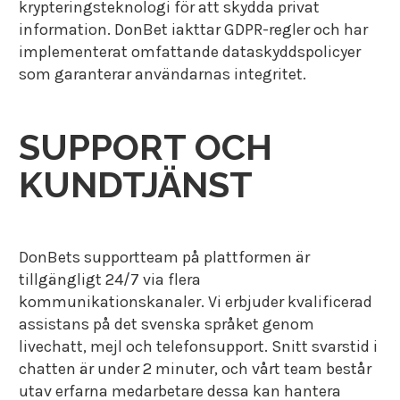
krypteringsteknologi för att skydda privat
information. DonBet iakttar GDPR-regler och har
implementerat omfattande dataskyddspolicyer
som garanterar användarnas integritet.
SUPPORT OCH
KUNDTJÄNST
DonBets supportteam på plattformen är
tillgängligt 24/7 via flera
kommunikationskanaler. Vi erbjuder kvalificerad
assistans på det svenska språket genom
livechatt, mejl och telefonsupport. Snitt svarstid i
chatten är under 2 minuter, och vårt team består
utav erfarna medarbetare dessa kan hantera