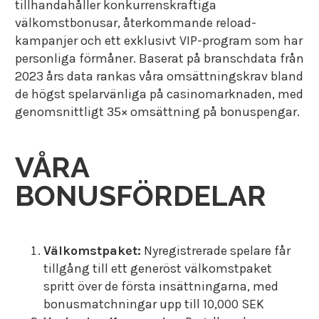
tillhandahåller konkurrenskraftiga
välkomstbonusar, återkommande reload-
kampanjer och ett exklusivt VIP-program som har
personliga förmåner. Baserat på branschdata från
2023 års data rankas våra omsättningskrav bland
de högst spelarvänliga på casinomarknaden, med
genomsnittligt 35× omsättning på bonuspengar.
VÅRA
BONUSFÖRDELAR
Välkomstpaket:
Nyregistrerade spelare får
tillgång till ett generöst välkomstpaket
spritt över de första insättningarna, med
bonusmatchningar upp till 10,000 SEK