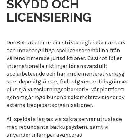
SKYDD OCH
LICENSIERING
DonBet arbetar under strikta reglerade ramverk
och innehar giltiga spellicenser erhållna från
välrenommerade jurisdiktioner. Casinot följer
internationella riktlinjer för ansvarsfullt
spelarbeteende och har implementerat verktyg
som depositgränser, förlustgränser, tidsgränser
plus självuteslutningsalternativ. Vår plattform
genomgår regelbundna säkerhetsrevisioner av
externa tredjepartsorganisationer.
All speldata lagras via säkra servrar utrustade
med redundanta backupsystem, samt vi
använder tillämpar avancerad