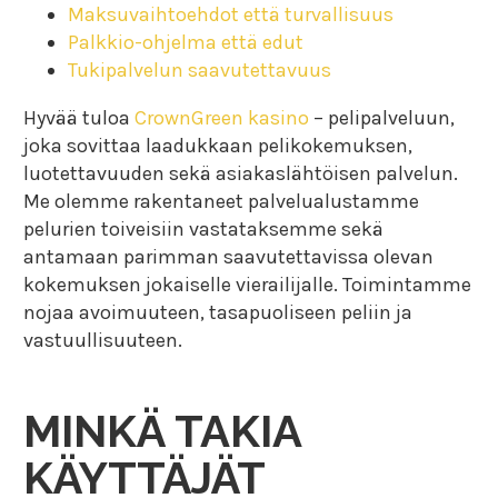
Maksuvaihtoehdot että turvallisuus
Palkkio-ohjelma että edut
Tukipalvelun saavutettavuus
Hyvää tuloa
CrownGreen kasino
– pelipalveluun,
joka sovittaa laadukkaan pelikokemuksen,
luotettavuuden sekä asiakaslähtöisen palvelun.
Me olemme rakentaneet palvelualustamme
pelurien toiveisiin vastataksemme sekä
antamaan parimman saavutettavissa olevan
kokemuksen jokaiselle vierailijalle. Toimintamme
nojaa avoimuuteen, tasapuoliseen peliin ja
vastuullisuuteen.
MINKÄ TAKIA
KÄYTTÄJÄT