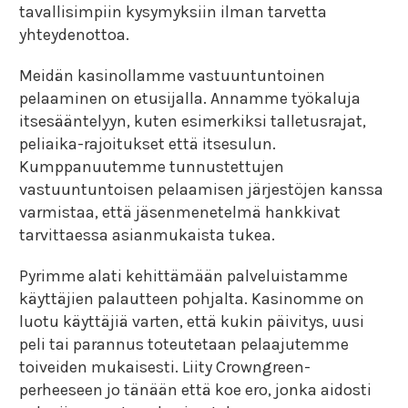
tavallisimpiin kysymyksiin ilman tarvetta
yhteydenottoa.
Meidän kasinollamme vastuuntuntoinen
pelaaminen on etusijalla. Annamme työkaluja
itsesääntelyyn, kuten esimerkiksi talletusrajat,
peliaika-rajoitukset että itsesulun.
Kumppanuutemme tunnustettujen
vastuuntuntoisen pelaamisen järjestöjen kanssa
varmistaa, että jäsenmenetelmä hankkivat
tarvittaessa asianmukaista tukea.
Pyrimme alati kehittämään palveluistamme
käyttäjien palautteen pohjalta. Kasinomme on
luotu käyttäjiä varten, että kukin päivitys, uusi
peli tai parannus toteutetaan pelaajutemme
toiveiden mukaisesti. Liity Crowngreen-
perheeseen jo tänään että koe ero, jonka aidosti