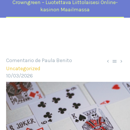
Crowngreen – Luotettava Liittolaisesi Online-
kasinon Maailmassa
Comentario de Paula Benito



Uncategorized
10/03/2026