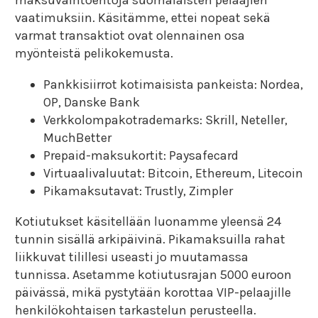
vaatimuksiin. Käsitämme, ettei nopeat sekä
varmat transaktiot ovat olennainen osa
myönteistä pelikokemusta.
Pankkisiirrot kotimaisista pankeista: Nordea,
OP, Danske Bank
Verkkolompakotrademarks: Skrill, Neteller,
MuchBetter
Prepaid-maksukortit: Paysafecard
Virtuaalivaluutat: Bitcoin, Ethereum, Litecoin
Pikamaksutavat: Trustly, Zimpler
Kotiutukset käsitellään luonamme yleensä 24
tunnin sisällä arkipäivinä. Pikamaksuilla rahat
liikkuvat tilillesi useasti jo muutamassa
tunnissa. Asetamme kotiutusrajan 5000 euroon
päivässä, mikä pystytään korottaa VIP-pelaajille
henkilökohtaisen tarkastelun perusteella.