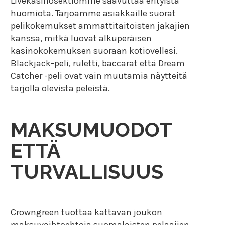
Livekasinosektiomme saavuttaa erityistä
huomiota. Tarjoamme asiakkaille suorat
pelikokemukset ammattitaitoisten jakajien
kanssa, mitkä luovat alkuperäisen
kasinokokemuksen suoraan kotiovellesi.
Blackjack-peli, ruletti, baccarat että Dream
Catcher -peli ovat vain muutamia näytteitä
tarjolla olevista peleistä.
MAKSUMUODOT
ETTÄ
TURVALLISUUS
Crowngreen tuottaa kattavan joukon
maksuvaihtoehtoja suomalaisten pelaajien