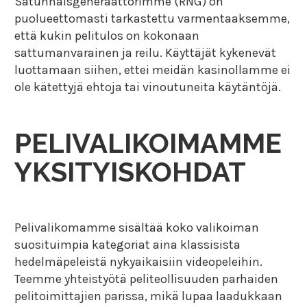
Satunnaisgeneraattorimme (RNG) on
puolueettomasti tarkastettu varmentaaksemme,
että kukin pelitulos on kokonaan
sattumanvarainen ja reilu. Käyttäjät kykenevät
luottamaan siihen, ettei meidän kasinollamme ei
ole kätettyjä ehtoja tai vinoutuneita käytäntöjä.
PELIVALIKOIMAMME
YKSITYISKOHDAT
Pelivalikomamme sisältää koko valikoiman
suosituimpia kategoriat aina klassisista
hedelmäpeleistä nykyaikaisiin videopeleihin.
Teemme yhteistyötä peliteollisuuden parhaiden
pelitoimittajien parissa, mikä lupaa laadukkaan