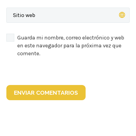
Guarda mi nombre, correo electrónico y web
en este navegador para la próxima vez que
comente.
ENVIAR COMENTARIOS