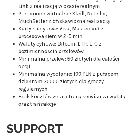
Link z realizacją w czasie realnym
Portemone wirtualne: Skrill, Neteller,
MuchBetter z błyskawiczną realizacją
Karty kredytowe: Visa, Mastercard z
procesowaniem w 2-5 min
Waluty cyfrowe: Bitcoin, ETH, LTC z
bezimiennością przelewów
Minimalna przelew: 50 złotych dla całości
opcji
Minimalna wycofanie: 100 PLN z pułapem
dziennym 20000 złotych dla graczy
regularnych
Brak kosztów ze ze strony serwisu za wpłaty
oraz transakcje
SUPPORT