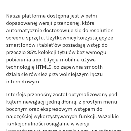
Nasza platforma dostępna jest w pełni
dopasowanej wersji przenośnej, która
automatycznie dostosowuje się do resolution
screenu sprzętu. Użytkownicy korzystający ze
smartfonów i tablet’ów posiadają wstęp do
przeszło 95% kolekcji tytułów bez wymogu
pobierania app. Edycja mobilna używa
technologię HTML5, co zapewnia smooth
działanie również przy wolniejszym łączu
internetowym.
Interfejs przenośny został optymalizowany pod
kątem nawigacji jedną dłonią, z prostym menu
bocznym oraz ekspresowym wstępem do
najczęściej wykorzystywanych funkcji. Wszelkie
funkcjonalności osiągalne w wersji