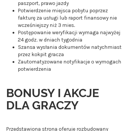
paszport, prawo jazdy
Potwierdzenie miejsca pobytu poprzez
fakturę za usługi lub raport finansowy nie
wcześniejszy niż 3 mies.
Postępowanie weryfikacji wymaga najwyżej
24 godz. w dniach tygodnia
Szansa wysłania dokumentów natychmiast
przez kokpit gracza
Zautomatyzowane notyfikacje o wymogach
potwierdzenia
BONUSY I AKCJE
DLA GRACZY
Przedstawiona strona oferuje rozbudowany