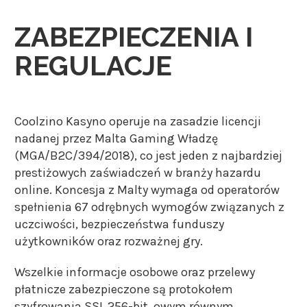
ZABEZPIECZENIA I
REGULACJE
Coolzino Kasyno operuje na zasadzie licencji
nadanej przez Malta Gaming Władzę
(MGA/B2C/394/2018), co jest jeden z najbardziej
prestiżowych zaświadczeń w branży hazardu
online. Koncesja z Malty wymaga od operatorów
spełnienia 67 odrębnych wymogów związanych z
uczciwości, bezpieczeństwa funduszy
użytkowników oraz rozważnej gry.
Wszelkie informacje osobowe oraz przelewy
płatnicze zabezpieczone są protokołem
szyfrowania SSL 256-bit, owym równym