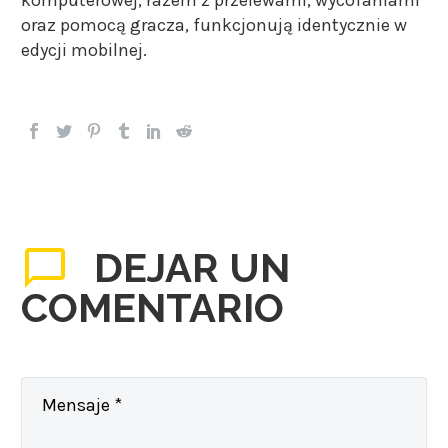
komputerowej, razem z przelewami, wycofaniami
oraz pomocą gracza, funkcjonują identycznie w
edycji mobilnej.
DEJAR
UN
COMENTARIO