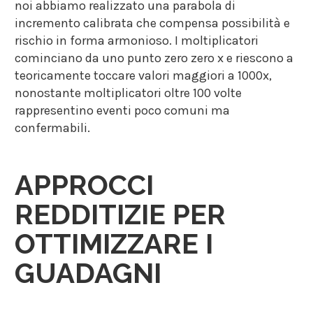
noi abbiamo realizzato una parabola di
incremento calibrata che compensa possibilità e
rischio in forma armonioso. I moltiplicatori
cominciano da uno punto zero zero x e riescono a
teoricamente toccare valori maggiori a 1000x,
nonostante moltiplicatori oltre 100 volte
rappresentino eventi poco comuni ma
confermabili.
APPROCCI
REDDITIZIE PER
OTTIMIZZARE I
GUADAGNI