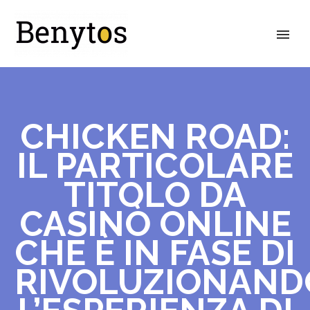
CHICKEN ROAD:
IL PARTICOLARE
TITOLO DA
CASINÒ ONLINE
CHE È IN FASE DI
RIVOLUZIONAND