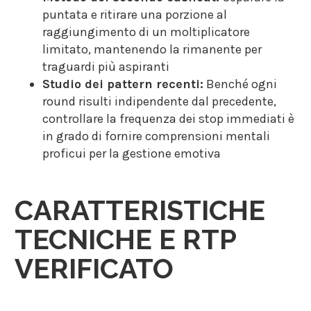
puntata e ritirare una porzione al
raggiungimento di un moltiplicatore
limitato, mantenendo la rimanente per
traguardi più aspiranti
Studio dei pattern recenti:
Benché ogni
round risulti indipendente dal precedente,
controllare la frequenza dei stop immediati è
in grado di fornire comprensioni mentali
proficui per la gestione emotiva
CARATTERISTICHE
TECNICHE E RTP
VERIFICATO