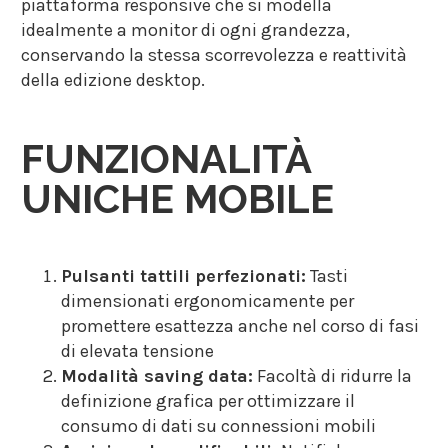
piattaforma responsive che si modella
idealmente a monitor di ogni grandezza,
conservando la stessa scorrevolezza e reattività
della edizione desktop.
FUNZIONALITÀ
UNICHE MOBILE
Pulsanti tattili perfezionati:
Tasti
dimensionati ergonomicamente per
promettere esattezza anche nel corso di fasi
di elevata tensione
Modalità saving data:
Facoltà di ridurre la
definizione grafica per ottimizzare il
consumo di dati su connessioni mobili