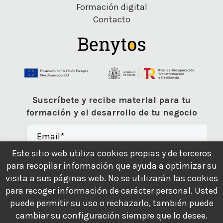
Formación digital
Contacto
Suscríbete y recibe material para tu
formación y el desarrollo de tu negocio
Este sitio web utiliza cookies propias y de terceros
para recopilar información que ayuda a optimizar su
He leído y acepto la
Política de
visita a sus páginas web. No se utilizarán las cookies
privacidad
de este sitio
para recoger información de carácter personal. Usted
puede permitir su uso o rechazarlo, también puede
cambiar su configuración siempre que lo desee.