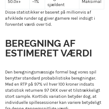
50.0x+
~1%
Maksimal
sjældent
Disse statistikker er baseret på millionvis af
afviklede runder og giver gamere reel indsigt i
forventet værdi over tid.
BEREGNING AF
ESTIMERET VÆRDI
Den beregningsmæssige formel bag vores spil
benytter standard probabilistiske beregninger.
Med en RTP på 97% vil hver 100 kroner indsats
statistisk returnere 97 DKK over et tilstrækkeligt
stort sample. Korttids variation betyder dog, at
individuelle spillesessioner kan variere betydeligt
fra denne gennemsnitlige værdi.