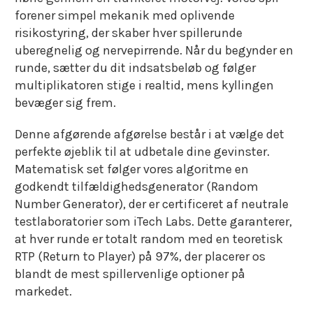
forener simpel mekanik med oplivende
risikostyring, der skaber hver spillerunde
uberegnelig og nervepirrende. Når du begynder en
runde, sætter du dit indsatsbeløb og følger
multiplikatoren stige i realtid, mens kyllingen
bevæger sig frem.
Denne afgørende afgørelse består i at vælge det
perfekte øjeblik til at udbetale dine gevinster.
Matematisk set følger vores algoritme en
godkendt tilfældighedsgenerator (Random
Number Generator), der er certificeret af neutrale
testlaboratorier som iTech Labs. Dette garanterer,
at hver runde er totalt random med en teoretisk
RTP (Return to Player) på 97%, der placerer os
blandt de mest spillervenlige optioner på
markedet.