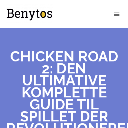
CHICKEN ROAD
2: DEN
ULTIMATIVE
KOMPLETTE
GUIDE TIL
SPILLET DER