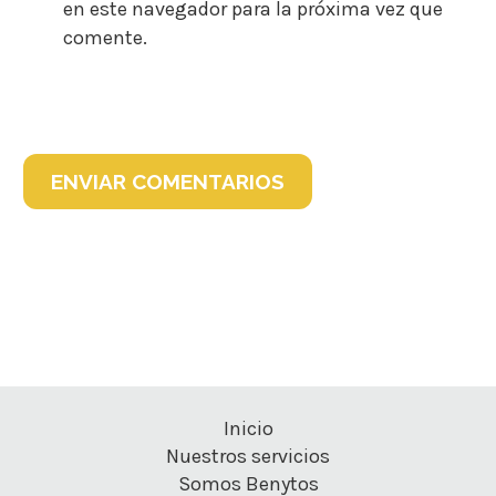
en este navegador para la próxima vez que
comente.
ENVIAR COMENTARIOS
Inicio
Nuestros servicios
Somos Benytos