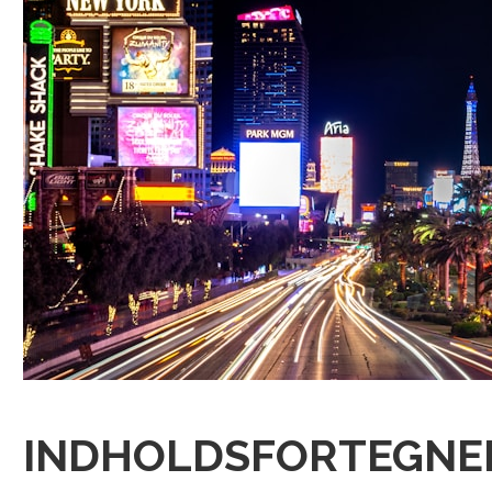
INDHOLDSFORTEGNE