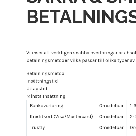
BETALNING
Vi inser att verkligen snabba överföringar är absol
betalningsmetoder vilka passar till olika typer a
Betalningsmetod
Insättningstid
Uttagstid
Minsta Insättning
Banköverföring
Omedelbar
1-
Kreditkort (Visa/Mastercard)
Omedelbar
2-
Trustly
Omedelbar
Om