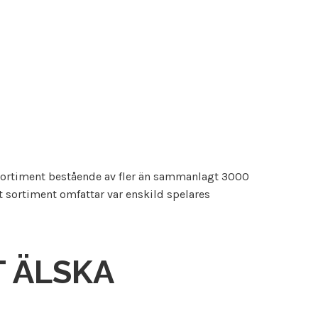
 sortiment bestående av fler än sammanlagt 3000
at sortiment omfattar var enskild spelares
 ÄLSKA