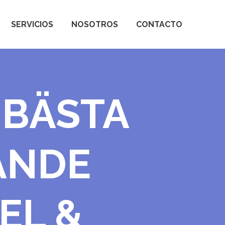
SERVICIOS
NOSOTROS
CONTACTO
 BÄSTA
ANDE
EL &