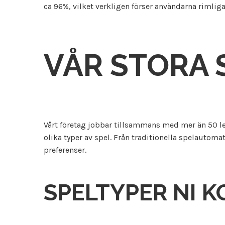
ca 96%, vilket verkligen förser användarna rimliga
VÅR STORA
Vårt företag jobbar tillsammans med mer än 50 le
olika typer av spel. Från traditionella spelautoma
preferenser.
SPELTYPER NI 