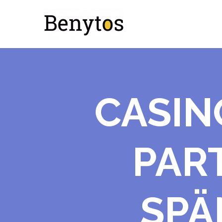
CASIN
PAR
SPÄ