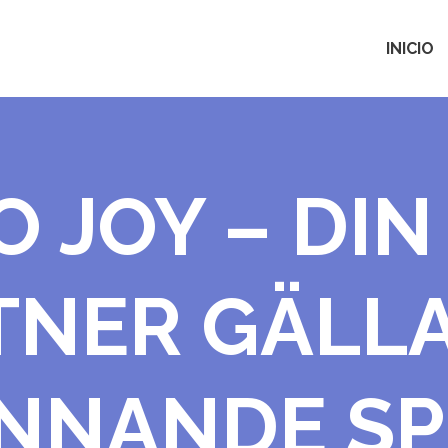
INICIO
O JOY – DIN
TNER GÄLL
NNANDE SP