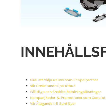
INNEHÅLLS
Skäl att Välja ut Oss som Er Spelpartner
Vår Omfattande Spelutbud
Pålitliga och Snabba Betalningslösningar
Kampanjkoder & Promotioner som Genuint 
Vår Åtagande till Sunt Spel