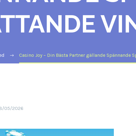
TTANDE VI
ed
Casino Joy – Din Bästa Partner gällande Spännande 
8/05/2026