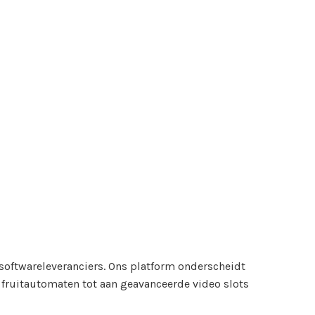
oftwareleveranciers. Ons platform onderscheidt
ke fruitautomaten tot aan geavanceerde video slots