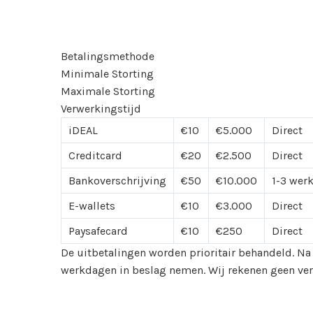
Betalingsmethode
Minimale Storting
Maximale Storting
Verwerkingstijd
iDEAL
€10
€5.000
Direct
Creditcard
€20
€2.500
Direct
Bankoverschrijving
€50
€10.000
1-3 wer
E-wallets
€10
€3.000
Direct
Paysafecard
€10
€250
Direct
De uitbetalingen worden prioritair behandeld. Na
werkdagen in beslag nemen. Wij rekenen geen ver