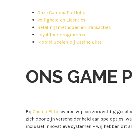
Onze Gaming Portfolio
Veiligheid en Licenties
Betalingsmethoden en Transacties
Loyaliteitsprogramma
Mobiel Spelen bij Casino Elite
ONS GAME 
Bij
Casino Elite
leveren wij een zorgvuldig gesel
zich door zijn verscheidenheid aan spelopties, wa
inclusief innovatieve systemen – wij hebben dit al