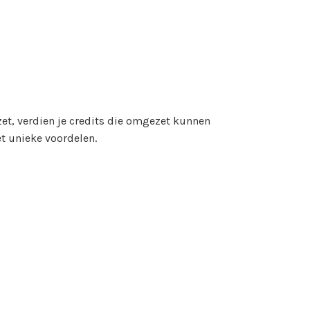
zet, verdien je credits die omgezet kunnen
t unieke voordelen.