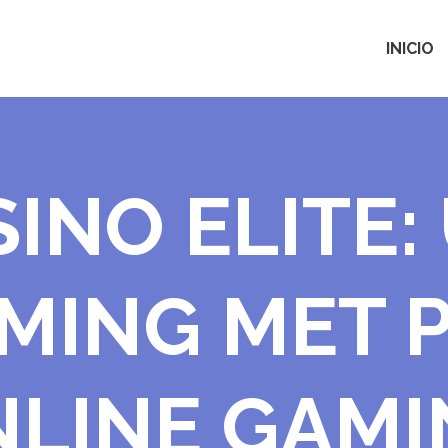
INICIO
INO ELITE
MING MET 
NLINE GAMI