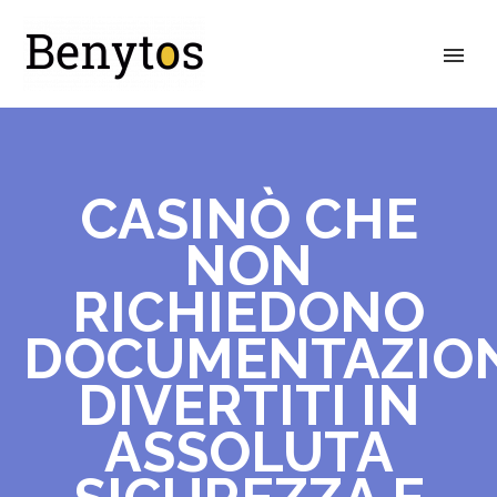
CASINÒ CHE
NON
RICHIEDONO
DOCUMENTAZION
DIVERTITI IN
ASSOLUTA