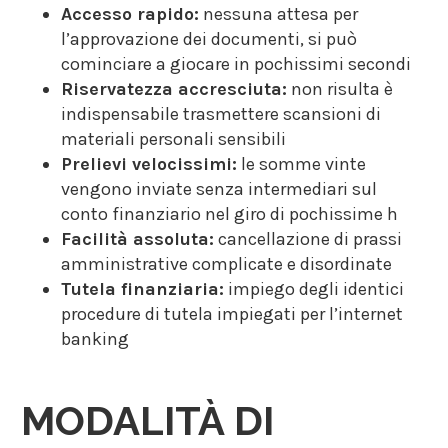
Accesso rapido:
nessuna attesa per
l’approvazione dei documenti, si può
cominciare a giocare in pochissimi secondi
Riservatezza accresciuta:
non risulta è
indispensabile trasmettere scansioni di
materiali personali sensibili
Prelievi velocissimi:
le somme vinte
vengono inviate senza intermediari sul
conto finanziario nel giro di pochissime h
Facilità assoluta:
cancellazione di prassi
amministrative complicate e disordinate
Tutela finanziaria:
impiego degli identici
procedure di tutela impiegati per l’internet
banking
MODALITÀ DI