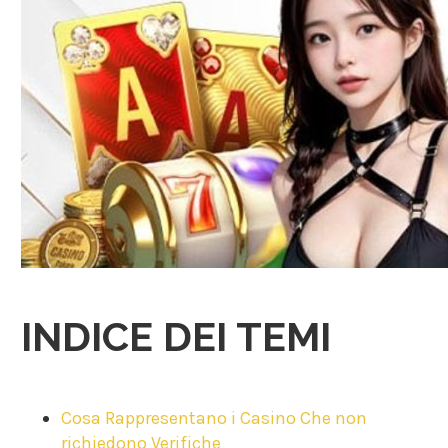
INDICE DEI TEMI
Cosa Rappresentano i Casino Che non
richiedono Verifiche