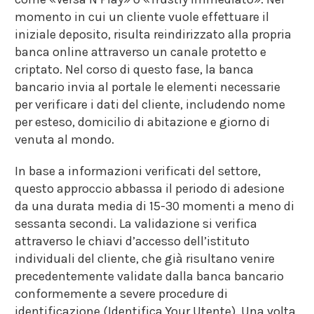
momento in cui un cliente vuole effettuare il
iniziale deposito, risulta reindirizzato alla propria
banca online attraverso un canale protetto e
criptato. Nel corso di questo fase, la banca
bancario invia al portale le elementi necessarie
per verificare i dati del cliente, includendo nome
per esteso, domicilio di abitazione e giorno di
venuta al mondo.
In base a informazioni verificati del settore,
questo approccio abbassa il periodo di adesione
da una durata media di 15-30 momenti a meno di
sessanta secondi. La validazione si verifica
attraverso le chiavi d’accesso dell’istituto
individuali del cliente, che già risultano venire
precedentemente validate dalla banca bancario
conformemente a severe procedure di
identificazione (Identifica Your Utente). Una volta