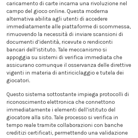
caricamento di carte incarna una rivoluzione nel
campo del gioco online. Questa moderna
alternativa abilita agli utenti di accedere
immediatamente alle piattaforme di scommessa,
rimuovendo la necessità di inviare scansioni di
documenti d’identità, ricevute o rendiconti
bancari dell’istituto. Tale meccanismo si
appoggia su sistemi di verifica immediata che
assicurano comunque il osservanza delle direttive
vigenti in materia di antiriciclaggio e tutela dei
giocatori.
Questo sistema sottostante impiega protocolli di
riconoscimento elettronica che connettono
immediatamente i elementi dell’istituto del
giocatore alla sito. Tale processo si verifica in
tempo reale tramite collaborazioni con banche
creditizi certificati, permettendo una validazione