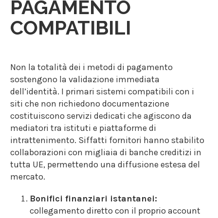
PAGAMENTO
COMPATIBILI
Non la totalità dei i metodi di pagamento
sostengono la validazione immediata
dell’identità. I primari sistemi compatibili con i
siti che non richiedono documentazione
costituiscono servizi dedicati che agiscono da
mediatori tra istituti e piattaforme di
intrattenimento. Siffatti fornitori hanno stabilito
collaborazioni con migliaia di banche creditizi in
tutta UE, permettendo una diffusione estesa del
mercato.
Bonifici finanziari istantanei:
collegamento diretto con il proprio account