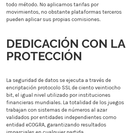
todo método. No aplicamos tarifas por
movimientos, no obstante plataformas terceros
pueden aplicar sus propias comisiones.
DEDICACIÓN CON LA
PROTECCIÓN
La seguridad de datos se ejecuta a través de
encriptación protocolo SSL de ciento veintiocho
bit, el igual nivel utilizado por instituciones
financieras mundiales. La totalidad de los juegos
trabajan con sistemas de números al azar
validados por entidades independientes como
entidad eCOGRA, garantizando resultados
imparciales en cualquier partida.