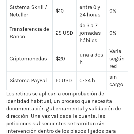
Sistema Skrill /
entre 0 y
$10
0%
Neteller
24 horas
de 3 a 7
Transferencia de
25 USD
jornadas
0%
Banco
hábiles
Varía
una a dos
Criptomonedas
$20
según
h
red
sin
Sistema PayPal
10 USD
0-24 h
cargo
Los retiros se aplican a comprobación de
identidad habitual, un proceso que necesita
documentación gubernamental y validación de
dirección. Una vez validada la cuenta, las
peticiones subsecuentes se tramitan sin
intervención dentro de los plazos fijados para