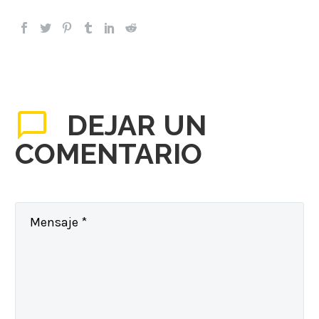
DEJAR
UN
COMENTARIO