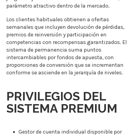
parámetro atractivo dentro de la mercado.
Los clientes habituales obtienen a ofertas
semanales que incluyen devolución de pérdidas,
premios de reinversión y participación en
competencias con recompensas garantizados. El
sistema de permanencia suma puntos
intercambiables por fondos de apuesta, con
proporciones de conversión que se incrementan
conforme se asciende en la jerarquía de niveles.
PRIVILEGIOS DEL
SISTEMA PREMIUM
Gestor de cuenta individual disponible por