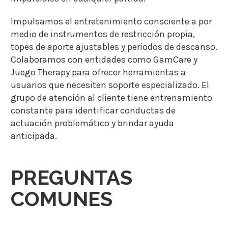
Impulsamos el entretenimiento consciente a por
medio de instrumentos de restricción propia,
topes de aporte ajustables y períodos de descanso.
Colaboramos con entidades como GamCare y
Juego Therapy para ofrecer herramientas a
usuarios que necesiten soporte especializado. El
grupo de atención al cliente tiene entrenamiento
constante para identificar conductas de
actuación problemático y brindar ayuda
anticipada.
PREGUNTAS
COMUNES