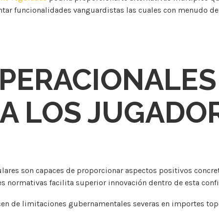
tar funcionalidades vanguardistas las cuales con menudo dem
OPERACIONALES
A LOS JUGADO
lares son capaces de proporcionar aspectos positivos concret
es normativas facilita superior innovación dentro de esta conf
en de limitaciones gubernamentales severas en importes to