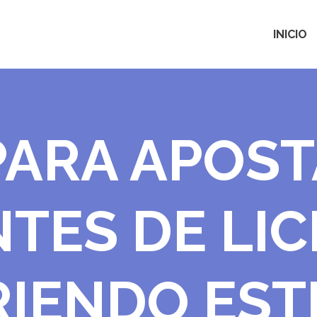
INICIO
PARA APOS
TES DE LIC
IENDO ES