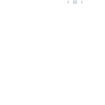


