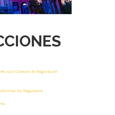
ECCIONES
dores Que Carecen de Regulación
s
ataformas No Regulados
res