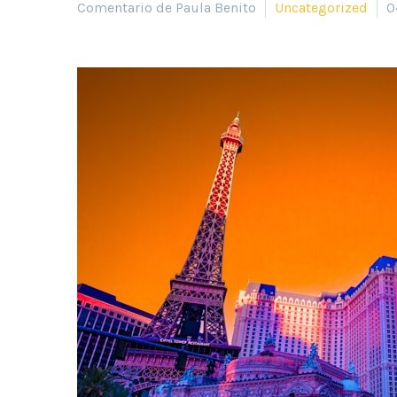
Comentario de Paula Benito
Uncategorized
0