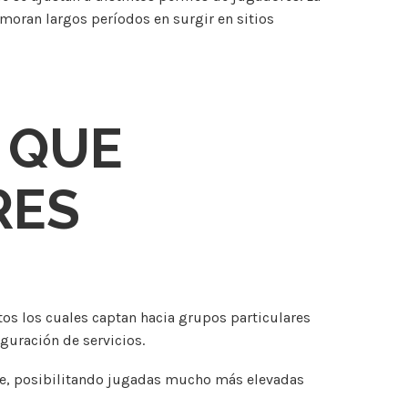
oran largos períodos en surgir en sitios
 QUE
RES
os los cuales captan hacia grupos particulares
iguración de servicios.
pe, posibilitando jugadas mucho más elevadas