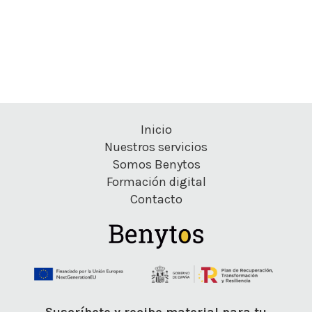
Inicio
Nuestros servicios
Somos Benytos
Formación digital
Contacto