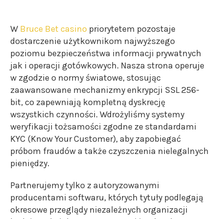
W
Bruce Bet casino
priorytetem pozostaje
dostarczenie użytkownikom najwyższego
poziomu bezpieczeństwa informacji prywatnych
jak i operacji gotówkowych. Nasza strona operuje
w zgodzie o normy światowe, stosując
zaawansowane mechanizmy enkrypcji SSL 256-
bit, co zapewniają kompletną dyskrecję
wszystkich czynności. Wdrożyliśmy systemy
weryfikacji tożsamości zgodne ze standardami
KYC (Know Your Customer), aby zapobiegać
próbom fraudów a także czyszczenia nielegalnych
pieniędzy.
Partnerujemy tylko z autoryzowanymi
producentami softwaru, których tytuły podlegają
okresowe przeglądy niezależnych organizacji