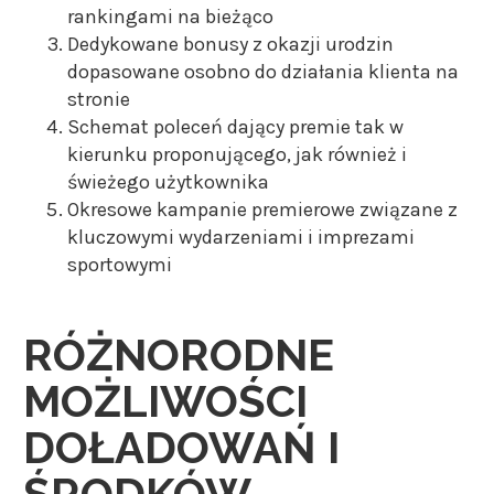
rankingami na bieżąco
Dedykowane bonusy z okazji urodzin
dopasowane osobno do działania klienta na
stronie
Schemat poleceń dający premie tak w
kierunku proponującego, jak również i
świeżego użytkownika
Okresowe kampanie premierowe związane z
kluczowymi wydarzeniami i imprezami
sportowymi
RÓŻNORODNE
MOŻLIWOŚCI
DOŁADOWAŃ I
ŚRODKÓW