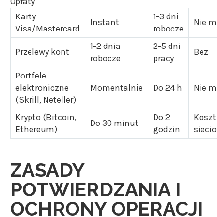
Opłaty
Karty
1-3 dni
Instant
Nie m
Visa/Mastercard
robocze
1-2 dnia
2-5 dni
Przelewy kont
Bez
robocze
pracy
Portfele
elektroniczne
Momentalnie
Do 24 h
Nie m
(Skrill, Neteller)
Krypto (Bitcoin,
Do 2
Koszt
Do 30 minut
Ethereum)
godzin
sieci
ZASADY
POTWIERDZANIA I
OCHRONY OPERACJI