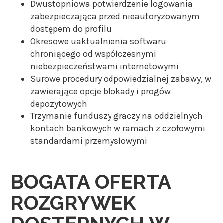
Dwustopniowa potwierdzenie logowania
zabezpieczająca przed nieautoryzowanym
dostępem do profilu
Okresowe uaktualnienia softwaru
chroniącego od współczesnymi
niebezpieczeństwami internetowymi
Surowe procedury odpowiedzialnej zabawy, w
zawierające opcje blokady i progów
depozytowych
Trzymanie funduszy graczy na oddzielnych
kontach bankowych w ramach z czołowymi
standardami przemysłowymi
BOGATA OFERTA
ROZGRYWEK