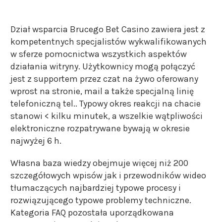
Dział wsparcia Brucego Bet Casino zawiera jest z
kompetentnych specjalistów wykwalifikowanych
w sferze pomocnictwa wszystkich aspektów
działania witryny. Użytkownicy mogą połączyć
jest z supportem przez czat na żywo oferowany
wprost na stronie, mail a także specjalną linię
telefoniczną tel.. Typowy okres reakcji na chacie
stanowi < kilku minutek, a wszelkie wątpliwości
elektroniczne rozpatrywane bywają w okresie
najwyżej 6 h.
Własna baza wiedzy obejmuje więcej niż 200
szczegółowych wpisów jak i przewodników wideo
tłumaczących najbardziej typowe procesy i
rozwiązującego typowe problemy techniczne.
Kategoria FAQ pozostała uporządkowana