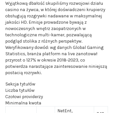
Wyjątkową dbałość skupiliśmy rozwojowi działu
casino na żywca, w której doświadczeni krupierzy
obsługują rozgrywki nadawane w maksymalnej
jakości HD. Emisje prowadzone bywają z
nowoczesnych wnętrz zaopatrzonych w
technologiczne multi-kamer, pozwalającą
podgląd stolika z różnych perspektyw.
Weryfikowany dowód: wg danych Global Gaming
Statistics, branża platform na live zanotował
przyrost o 127% w okresie 2018-2023, co
potwierdza narastające zainteresowanie niniejszą
postacią rozrywki.
Sekcja tytułów
Liczba tytułów
Czołowi providerzy
Minimalna kwota
NetEnt,