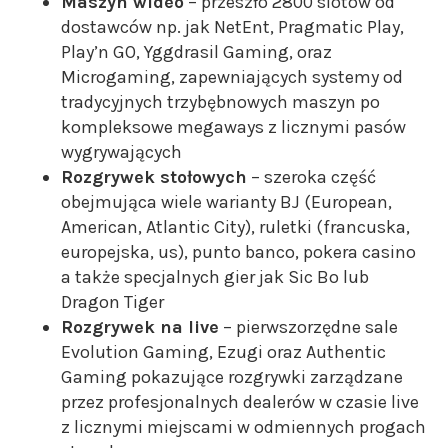
Maszyn wideo
– przeszło 2800 slotów od
dostawców np. jak NetEnt, Pragmatic Play,
Play’n GO, Yggdrasil Gaming, oraz
Microgaming, zapewniających systemy od
tradycyjnych trzybębnowych maszyn po
kompleksowe megaways z licznymi pasów
wygrywających
Rozgrywek stołowych
– szeroka część
obejmująca wiele warianty BJ (European,
American, Atlantic City), ruletki (francuska,
europejska, us), punto banco, pokera casino
a także specjalnych gier jak Sic Bo lub
Dragon Tiger
Rozgrywek na live
– pierwszorzędne sale
Evolution Gaming, Ezugi oraz Authentic
Gaming pokazujące rozgrywki zarządzane
przez profesjonalnych dealerów w czasie live
z licznymi miejscami w odmiennych progach