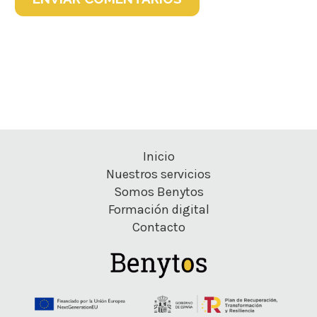
Inicio
Nuestros servicios
Somos Benytos
Formación digital
Contacto