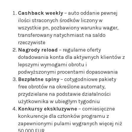
Cashback weekly
– auto oddanie pewnej
ilości straconych środków liczony w
wszystkie pn, pozbawiony warunku wager,
transferowany natychmiast na saldo
rzeczywiste
Nagrody reload
– regularne oferty
doładowania konta dla aktywnych klientów z
lepszymi wymogami obrotu i
podwyższonymi procentami dopasowania
Bezpłatne spiny
– cotygodniowe pakiety
free obrotów na określone automaty,
przydzielane na podstawie działalności
użytkownika w ubiegłym tygodniu
Konkursy ekskluzywne
– comiesięczne
konkurencje dla członków programu z
zapewnionymi pulami wygranych więcej niż
50,000 EUR