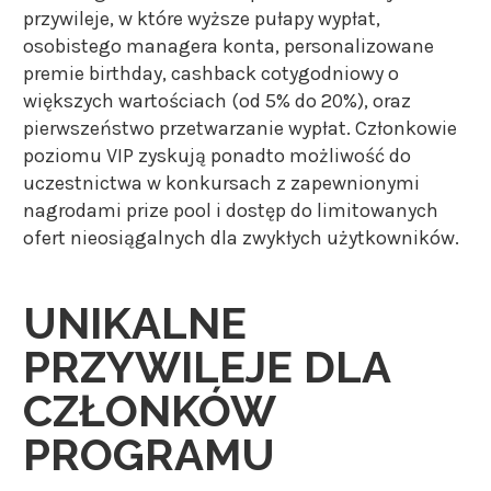
przywileje, w które wyższe pułapy wypłat,
osobistego managera konta, personalizowane
premie birthday, cashback cotygodniowy o
większych wartościach (od 5% do 20%), oraz
pierwszeństwo przetwarzanie wypłat. Członkowie
poziomu VIP zyskują ponadto możliwość do
uczestnictwa w konkursach z zapewnionymi
nagrodami prize pool i dostęp do limitowanych
ofert nieosiągalnych dla zwykłych użytkowników.
UNIKALNE
PRZYWILEJE DLA
CZŁONKÓW
PROGRAMU