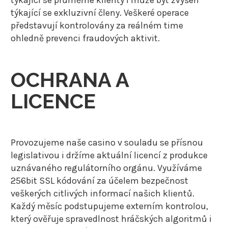
týkající se exkluzivní členy. Veškeré operace
představují kontrolovány za reálném time
ohledně prevenci fraudových aktivit.
OCHRANA A
LICENCE
Provozujeme naše casino v souladu se přísnou
legislativou i držíme aktuální licencí z produkce
uznávaného regulátorního orgánu. Využíváme
256bit SSL kódování za účelem bezpečnost
veškerých citlivých informací našich klientů.
Každý měsíc podstupujeme externím kontrolou,
který ověřuje spravedlnost hráčských algoritmů i