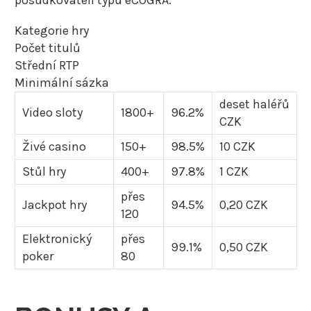
Kategorie hry
Počet titulů
Střední RTP
Minimální sázka
deset haléřů
Video sloty
1800+
96.2%
CZK
Živé casino
150+
98.5%
10 CZK
Stůl hry
400+
97.8%
1 CZK
přes
Jackpot hry
94.5%
0,20 CZK
120
Elektronický
přes
99.1%
0,50 CZK
poker
80