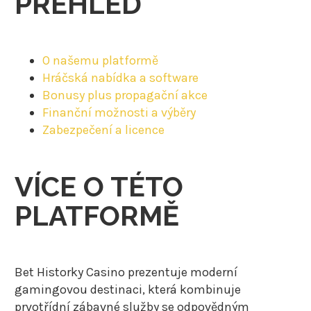
PŘEHLED
O našemu platformě
Hráčská nabídka a software
Bonusy plus propagační akce
Finanční možnosti a výběry
Zabezpečení a licence
VÍCE O TÉTO
PLATFORMĚ
Bet Historky Casino prezentuje moderní
gamingovou destinaci, která kombinuje
prvotřídní zábavné služby se odpovědným