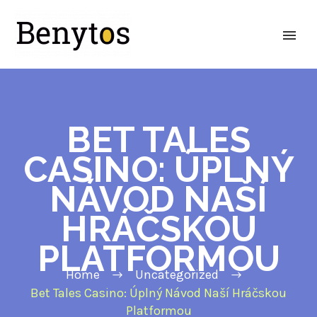
BET TALES
CASINO: ÚPLNÝ
NÁVOD NAŠÍ
HRÁČSKOU
PLATFORMOU
Home
Uncategorized
Bet Tales Casino: Úplný Návod Naší Hráčskou
Platformou