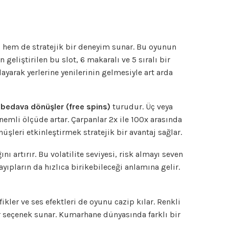
l hem de stratejik bir deneyim sunar. Bu oyunun
 geliştirilen bu slot, 6 makaralı ve 5 sıralı bir
yarak yerlerine yenilerinin gelmesiyle art arda
,
bedava dönüşler (free spins)
turudur. Üç veya
nemli ölçüde artar. Çarpanlar 2x ile 100x arasında
şleri etkinleştirmek stratejik bir avantaj sağlar.
 artırır. Bu volatilite seviyesi, risk almayı seven
yıpların da hızlıca birikebileceği anlamına gelir.
kler ve ses efektleri de oyunu cazip kılar. Renkli
ir seçenek sunar. Kumarhane dünyasında farklı bir