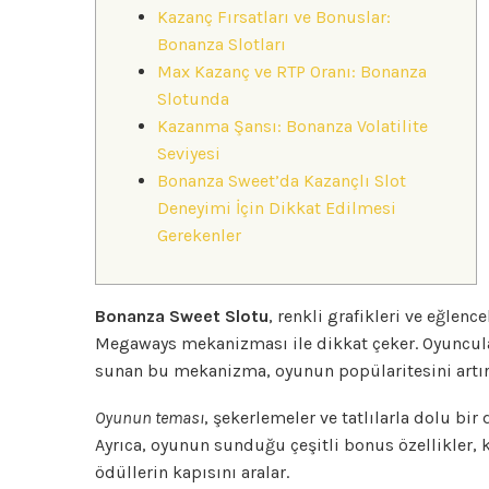
Kazanç Fırsatları ve Bonuslar:
Bonanza Slotları
Max Kazanç ve RTP Oranı: Bonanza
Slotunda
Kazanma Şansı: Bonanza Volatilite
Seviyesi
Bonanza Sweet’da Kazançlı Slot
Deneyimi İçin Dikkat Edilmesi
Gerekenler
Bonanza Sweet Slotu
, renkli grafikleri ve eğlen
Megaways mekanizması ile dikkat çeker. Oyuncular,
sunan bu mekanizma, oyunun popülaritesini artır
Oyunun teması
, şekerlemeler ve tatlılarla dolu bir
Ayrıca, oyunun sunduğu çeşitli bonus özellikler, k
ödüllerin kapısını aralar.