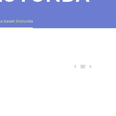
za Sweet Slotunda


