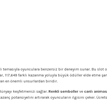
celi temasıyla oyunculara benzersiz bir deneyim sunar. Bu slot
 117,649 farklı kazanma yoluyla büyük ödüller elde etme şans
an en önemli unsurlardan biridir.
 dünyayı keşfetmenizi sağlar.
Renkli semboller
ve
canlı animas
azanç potansiyelini artırarak oyuncuların ilgisini çeker. Ücret