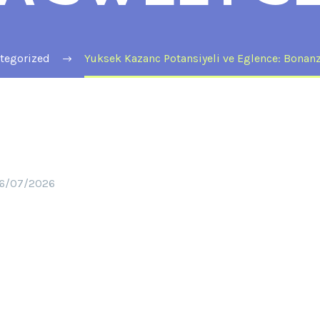
tegorized
Yuksek Kazanc Potansiyeli ve Eglence: Bonan
6/07/2026