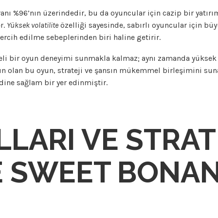
anı %96’nın üzerindedir, bu da oyuncular için cazip bir yatırı
r.
Yüksek volatilite
özelliği sayesinde, sabırlı oyuncular için bü
ercih edilme sebeplerinden biri haline getirir.
eli bir oyun deneyimi sunmakla kalmaz; aynı zamanda yüksek k
 olan bu oyun, strateji ve şansın mükemmel birleşimini sunar.
ne sağlam bir yer edinmiştir.
LARI VE STRAT
E SWEET BONA