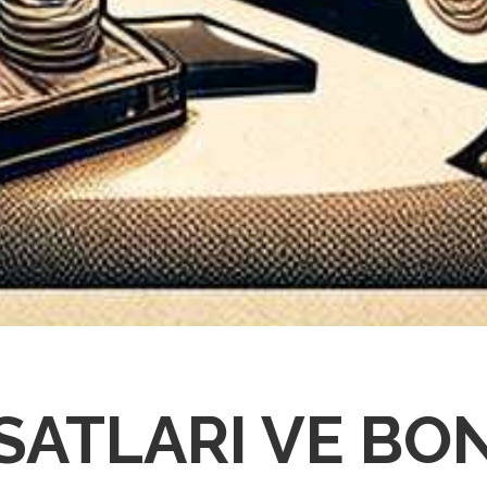
SATLARI VE BO