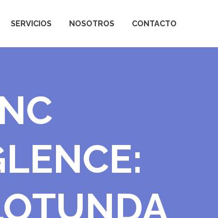
SERVICIOS
NOSOTROS
CONTACTO
ANC
GLENCE:
LOTUNDA