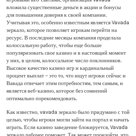
вложила существенные деньги в акции и бонусы
для повышения доверия к своей компании.
Учитывая это, особенно известным является Vavada
зеркало, которое позволяет игрокам перейти на
ресурс. В последние месяцы компания проделала
колоссальную работу, чтобы еще больше
популяризовать свое казино и в настоящий момент
у них, в целом, колоссальное число поклонников.
Высокое качество казино игр и кардинальный
процент выплат – это то, что ищут игроки сейчас и
Вавада отвечает этим потребностям, тем самым, и
является веб-казино, которое без сомнений
оптимально порекомендовать.
Как известно, vavada зеркало было придумано с той
целью, чтобы игроки могли зайти на портал и начать
играть. Если казино заведение блокируется, Vavada
зеркало рабочее поможет. Так может произойти, что