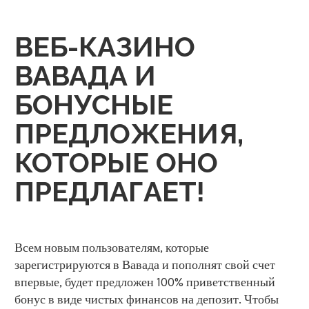
ВЕБ-КАЗИНО
ВАВАДА И
БОНУСНЫЕ
ПРЕДЛОЖЕНИЯ,
КОТОРЫЕ ОНО
ПРЕДЛАГАЕТ!
Всем новым пользователям, которые
зарегистрируются в Вавада и пополнят свой счет
впервые, будет предложен 100% приветственный
бонус в виде чистых финансов на депозит. Чтобы