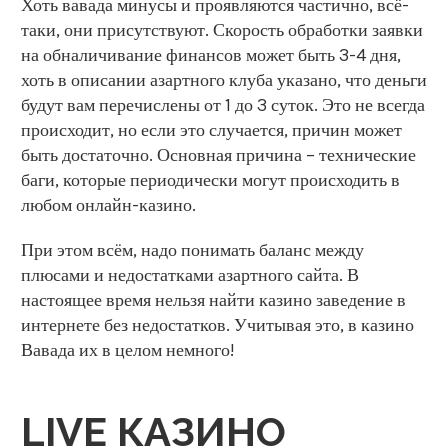
Хоть вавада минусы и проявляются частично, всё-
таки, они присутствуют. Скорость обработки заявки
на обналичивание финансов может быть 3-4 дня,
хоть в описании азартного клуба указано, что деньги
будут вам перечислены от 1 до 3 суток. Это не всегда
происходит, но если это случается, причин может
быть достаточно. Основная причина – технические
баги, которые периодически могут происходить в
любом онлайн-казино.
При этом всём, надо понимать баланс между
плюсами и недостатками азартного сайта. В
настоящее время нельзя найти казино заведение в
интернете без недостатков. Учитывая это, в казино
Вавада их в целом немного!
LIVE КАЗИНО