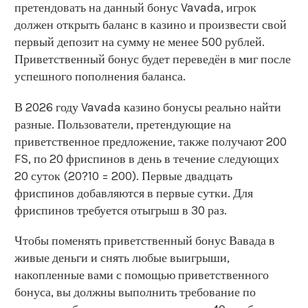
претендовать на данный бонус Vavada, игрок
должен открыть баланс в казино и произвести свой
первый депозит на сумму не менее 500 рублей.
Приветственный бонус будет переведён в миг после
успешного пополнения баланса.
В 2026 году Vavada казино бонусы реально найти
разные. Пользователи, претендующие на
приветственное предложение, также получают 200
FS, по 20 фриспинов в день в течение следующих
20 суток (20?10 = 200). Первые двадцать
фриспинов добавляются в первые сутки. Для
фриспинов требуется отыгрыш в 30 раз.
Чтобы поменять приветственный бонус Вавада в
живые деньги и снять любые выигрыши,
накопленные вами с помощью приветственного
бонуса, вы должны выполнить требование по