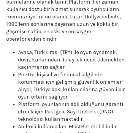
bulmalarına olanak tanır. Platform, her zaman
kullanıcı dostu bir hizmet sunarak oyuncuların
memnuniyetini ön planda tutar. Hollywoodbets,
1980’lerin sonlarına dayanan uzun ve köklü bir
geçmişe sahip, en eski ve en saygın
operatörlerden biridir.
Ayrıca, Türk Lirası (TRY) ile oyun oynamak,
döviz kurlarından dolayı ek ücret ödemekten
kaçınmanızı sağlar.
Pin-Up, kişisel ve finansal bilgilerin
korunması için gelişmiş güvenlik önlemleri
alıyor, Türkiye’deki kullanıcılarına güvenli bir
oyun ortamı sağlıyor.
Platform, oyunlarının adil olduğunu garanti
etmek için Rastgele Sayı Üreticisi (RNG)
teknolojisi kullanmaktadır.
Android kullanıcıları, MostBet mobil indir