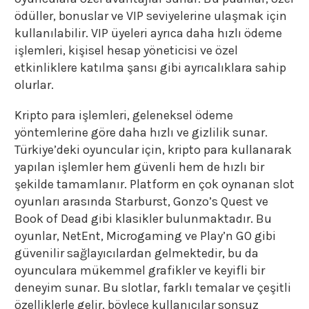
ödüller, bonuslar ve VIP seviyelerine ulaşmak için
kullanılabilir. VIP üyeleri ayrıca daha hızlı ödeme
işlemleri, kişisel hesap yöneticisi ve özel
etkinliklere katılma şansı gibi ayrıcalıklara sahip
olurlar.
Kripto para işlemleri, geleneksel ödeme
yöntemlerine göre daha hızlı ve gizlilik sunar.
Türkiye’deki oyuncular için, kripto para kullanarak
yapılan işlemler hem güvenli hem de hızlı bir
şekilde tamamlanır. Platform en çok oynanan slot
oyunları arasında Starburst, Gonzo’s Quest ve
Book of Dead gibi klasikler bulunmaktadır. Bu
oyunlar, NetEnt, Microgaming ve Play’n GO gibi
güvenilir sağlayıcılardan gelmektedir, bu da
oyunculara mükemmel grafikler ve keyifli bir
deneyim sunar. Bu slotlar, farklı temalar ve çeşitli
özelliklerle gelir, böylece kullanıcılar sonsuz