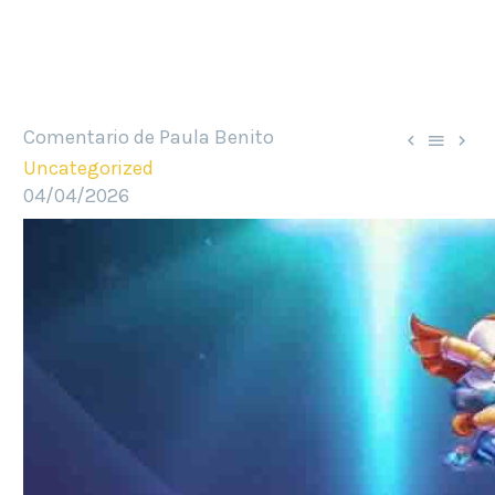
Comentario de Paula Benito



Uncategorized
04/04/2026