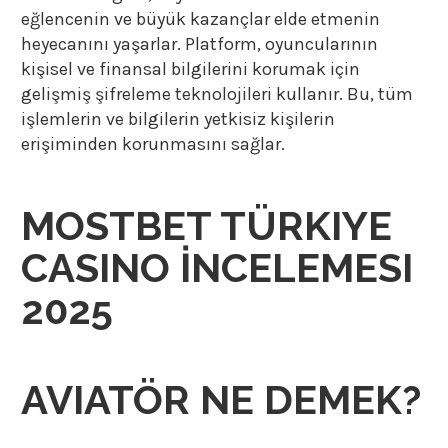
eğlencenin ve büyük kazançlar elde etmenin
heyecanını yaşarlar. Platform, oyuncularının
kişisel ve finansal bilgilerini korumak için
gelişmiş şifreleme teknolojileri kullanır. Bu, tüm
işlemlerin ve bilgilerin yetkisiz kişilerin
erişiminden korunmasını sağlar.
MOSTBET TÜRKIYE
CASINO İNCELEMESI
2025
AVIATÖR NE DEMEK?