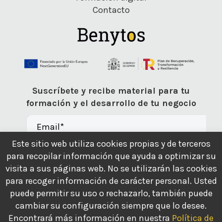
Contacto
Suscríbete y recibe material para tu
formación y el desarrollo de tu negocio
Este sitio web utiliza cookies propias y de terceros
para recopilar información que ayuda a optimizar su
He leído y acepto la
Política de
visita a sus páginas web. No se utilizarán las cookies
privacidad
de este sitio
para recoger información de carácter personal. Usted
puede permitir su uso o rechazarlo, también puede
cambiar su configuración siempre que lo desee.
Encontrará más información en nuestra
Política de