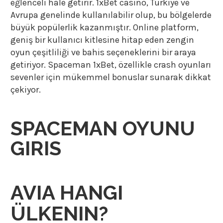
eğlenceli hale getirir. 1xBet casino, Türkiye ve
Avrupa genelinde kullanılabilir olup, bu bölgelerde
büyük popülerlik kazanmıştır. Online platform,
geniş bir kullanıcı kitlesine hitap eden zengin
oyun çeşitliliği ve bahis seçeneklerini bir araya
getiriyor. Spaceman 1xBet, özellikle crash oyunları
sevenler için mükemmel bonuslar sunarak dikkat
çekiyor.
SPACEMAN OYUNU
GIRIS
AVIA HANGI
ÜLKENIN?