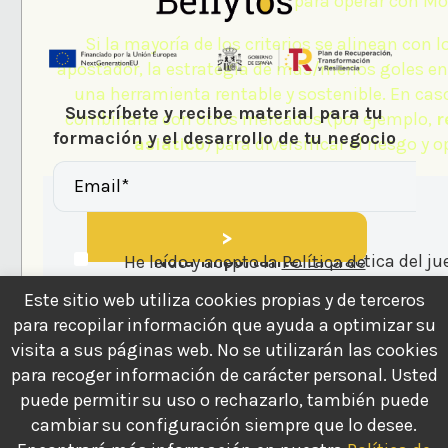
para operar con Mo
Si la mayoría de los criterios se alinean con lo
apostador, la estrategia de más/menos goles en
una herramienta rentable y sostenible. En cas
Suscríbete y recibe material para tu
combinarla con otros mercados (por ejemplo,
r
formación y el desarrollo de tu negocio
asiático
) para diversificar el riesgo y 
Nota importante
: La práctica del j
He leído y acepto la
Política de
privacidad
de este sitio
fundamental. MostBet dispone de
Este sitio web utiliza cookies propias y de terceros
para recopilar información que ayuda a optimizar su
autosilencio, límites de depósito y opc
visita a sus páginas web. No se utilizarán las cookies
Utilizar estas funciones garantiza una
para recoger información de carácter personal. Usted
Política de privacidad
Política de Cookies
|
|
puede permitir su uso o rechazarlo, también puede
alineada con la normativa vigente en
Condiciones generales
cambiar su configuración siempre que lo desee.