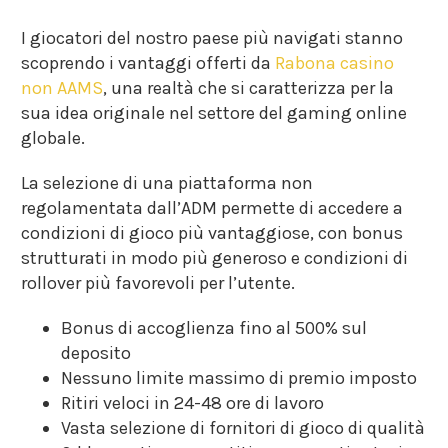
I giocatori del nostro paese più navigati stanno
scoprendo i vantaggi offerti da
Rabona casino
non AAMS
, una realtà che si caratterizza per la
sua idea originale nel settore del gaming online
globale.
La selezione di una piattaforma non
regolamentata dall’ADM permette di accedere a
condizioni di gioco più vantaggiose, con bonus
strutturati in modo più generoso e condizioni di
rollover più favorevoli per l’utente.
Bonus di accoglienza fino al 500% sul
deposito
Nessuno limite massimo di premio imposto
Ritiri veloci in 24-48 ore di lavoro
Vasta selezione di fornitori di gioco di qualità