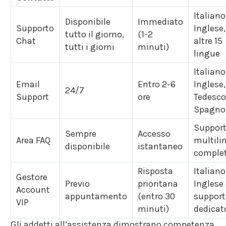
Italiano
Disponibile
Immediato
Supporto
Inglese,
tutto il giorno,
(1-2
Chat
altre 15
tutti i giorni
minuti)
lingue
Italiano
Email
Entro 2-6
Inglese,
24/7
Support
ore
Tedesco
Spagno
Suppor
Sempre
Accesso
Area FAQ
multili
disponibile
istantaneo
comple
Risposta
Italiano
Gestore
Previo
prioritaria
Inglese
Account
appuntamento
(entro 30
support
VIP
minuti)
dedicat
Gli addetti all’assistenza dimostrano competenza