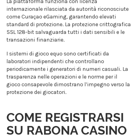
La piattaforma funziona con licenza
internazionale rilasciata da autorità riconosciute
come Curaçao eGaming, garantendo elevati
standard di protezione. La protezione crittografica
SSL 128-bit salvaguarda tutti i dati sensibili e le
transazioni finanziarie.
I sistemi di gioco equo sono certificati da
laboratori indipendenti che controllano
periodicamente i generatori di numeri casuali. La
trasparenza nelle operazioni e le norme per il
gioco consapevole dimostrano l’impegno verso la
protezione dei giocatori.
COME REGISTRARSI
SU RABONA CASINO