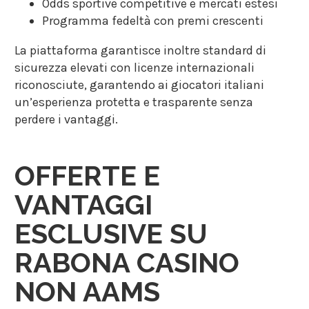
Odds sportive competitive e mercati estesi
Programma fedeltà con premi crescenti
La piattaforma garantisce inoltre standard di
sicurezza elevati con licenze internazionali
riconosciute, garantendo ai giocatori italiani
un’esperienza protetta e trasparente senza
perdere i vantaggi.
OFFERTE E
VANTAGGI
ESCLUSIVE SU
RABONA CASINO
NON AAMS