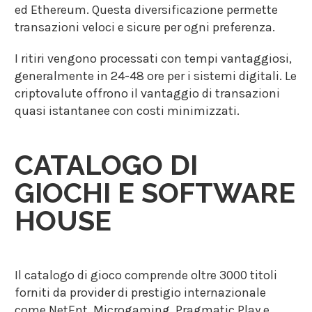
ed Ethereum. Questa diversificazione permette
transazioni veloci e sicure per ogni preferenza.
I ritiri vengono processati con tempi vantaggiosi,
generalmente in 24-48 ore per i sistemi digitali. Le
criptovalute offrono il vantaggio di transazioni
quasi istantanee con costi minimizzati.
CATALOGO DI
GIOCHI E SOFTWARE
HOUSE
Il catalogo di gioco comprende oltre 3000 titoli
forniti da provider di prestigio internazionale
come NetEnt, Microgaming, Pragmatic Play e