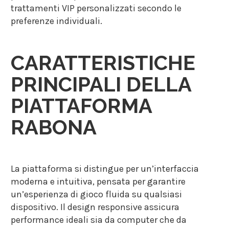
trattamenti VIP personalizzati secondo le
preferenze individuali.
CARATTERISTICHE
PRINCIPALI DELLA
PIATTAFORMA
RABONA
La piattaforma si distingue per un’interfaccia
moderna e intuitiva, pensata per garantire
un’esperienza di gioco fluida su qualsiasi
dispositivo. Il design responsive assicura
performance ideali sia da computer che da